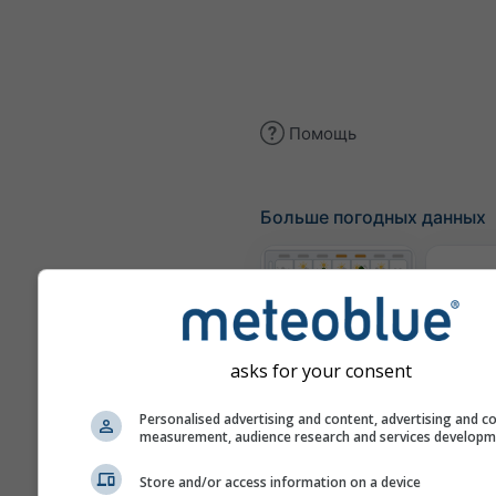
Помощь
Больше погодных данных
Те
Метеограммы
asks for your consent
Personalised advertising and content, advertising and c
Карт
measurement, audience research and services develop
Store and/or access information on a device