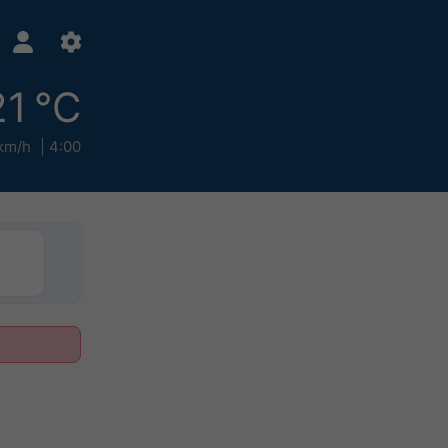
21 °C
km/h
4:00