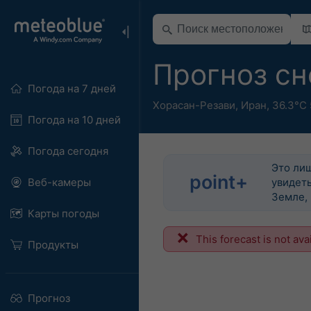
Прогноз с
Погода на 7 дней
Хорасан-Резави
,
Иран
,
36.3°С 
Погода на 10 дней
Погода сегодня
Это ли
point+
Веб-камеры
увидеть
Земле, 
Карты погоды
This forecast is not ava
Продукты
Прогноз