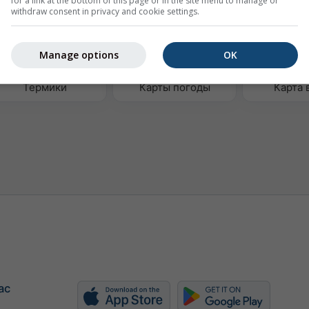
for a link at the bottom of this page or in the site menu to manage or
withdraw consent in privacy and cookie settings.
Manage options
OK
Термики
Карты погоды
Карта 
ас