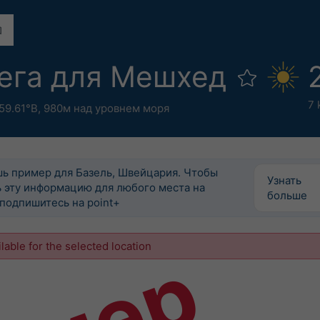
нега для Мешхед
7 
59.61°В,
980м над уровнем моря
шь пример для Базель, Швейцария. Чтобы
Узнать
 эту информацию для любого места на
больше
подпишитесь на point+
ilable for the selected location