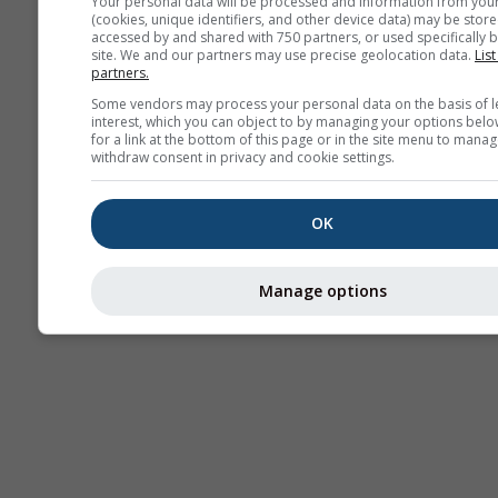
Your personal data will be processed and information from you
(cookies, unique identifiers, and other device data) may be store
accessed by and shared with 750 partners, or used specifically b
site. We and our partners may use precise geolocation data.
List
partners.
Some vendors may process your personal data on the basis of l
interest, which you can object to by managing your options belo
for a link at the bottom of this page or in the site menu to manag
withdraw consent in privacy and cookie settings.
OK
Manage options