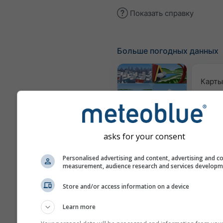
Показать справку
Больше погодных данных
Карты
Веб-камеры
asks for your consent
Кач
воз
Personalised advertising and content, advertising and c
measurement, audience research and services develop
пы
Метеограммы
Store and/or access information on a device
Learn more