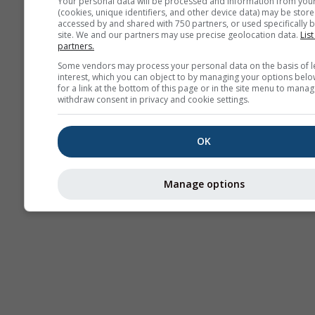
Your personal data will be processed and information from you
(cookies, unique identifiers, and other device data) may be store
accessed by and shared with 750 partners, or used specifically b
site. We and our partners may use precise geolocation data.
List
partners.
Some vendors may process your personal data on the basis of l
interest, which you can object to by managing your options belo
for a link at the bottom of this page or in the site menu to manag
withdraw consent in privacy and cookie settings.
OK
Manage options