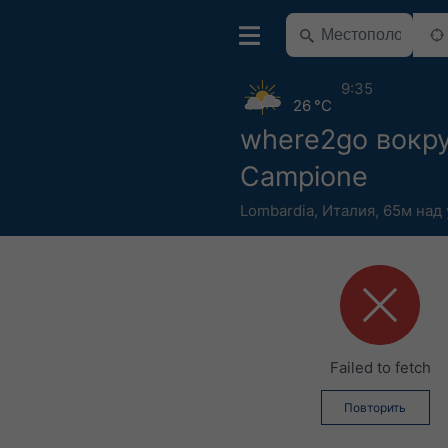
9:35
26 °C
where2go вокр
Campione
Lombardia
,
Италия
,
65м над
Failed to fetch
Повторить