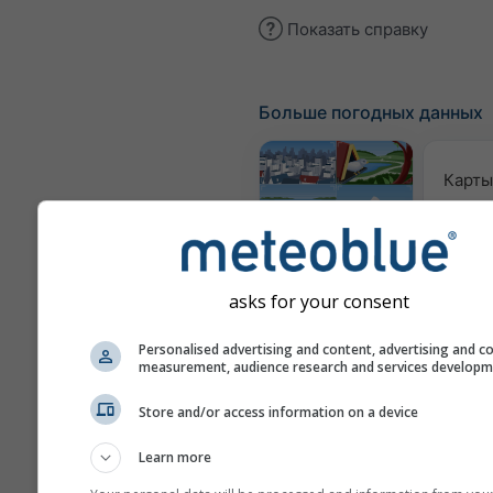
Показать справку
Больше погодных данных
Карты
Веб-камеры
asks for your consent
Кач
воз
Personalised advertising and content, advertising and c
measurement, audience research and services develop
пы
Метеограммы
Store and/or access information on a device
Learn more