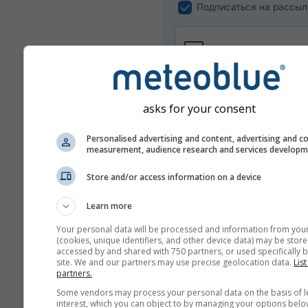
Подписаться на рассыл
asks for your consent
Personalised advertising and content, advertising and c
measurement, audience research and services develop
Мы не передаём ваш адрес эле
Store and/or access information on a device
почты третьим лицам, как указа
нашей
политике конфиденциаль
Learn more
Используя сервисы meteoblue, 
принимаете наши
правила и усл
Your personal data will be processed and information from you
(cookies, unique identifiers, and other device data) may be store
адрес электронной почты такж
accessed by and shared with 750 partners, or used specifically b
будет использовать в других се
site. We and our partners may use precise geolocation data.
List
meteoblue.
partners.
Some vendors may process your personal data on the basis of l
interest, which you can object to by managing your options belo