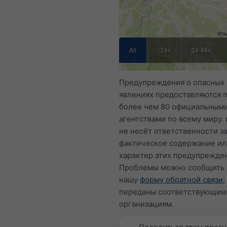
All
<24ч
24-48ч
Предупреждения о опасных
явлениях предоставляются 
более чем 80 официальным
агентствами по всему миру.
не несёт ответственности з
фактическое содержание ил
характер этих предупрежде
Проблемы можно сообщить 
нашу
форму обратной связи
;
переданы соответствующим
организациям.