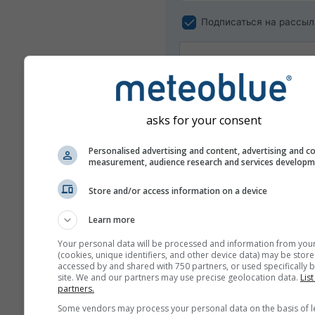
Подписаться на рассыл
asks for your consent
Personalised advertising and content, advertising and c
measurement, audience research and services develop
Store and/or access information on a device
Мы не передаём ваш адрес эле
почты третьим лицам, как указа
Learn more
нашей
политике конфиденциаль
Используя сервисы meteoblue, 
Your personal data will be processed and information from you
принимаете наши
правила и усл
(cookies, unique identifiers, and other device data) may be store
адрес электронной почты такж
accessed by and shared with 750 partners, or used specifically b
будет использовать в других се
site. We and our partners may use precise geolocation data.
List
partners.
meteoblue.
Some vendors may process your personal data on the basis of l