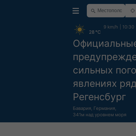
9 km/h
10:30
28 °C
Официальны
предупрежде
сильных пог
явлениях ря
Регенсбург
Бавария
,
Германия
,
341м над уровнем моря