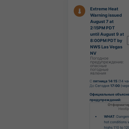
Extreme Heat
Warning issued
August 7 at
2:15PM PDT
until August 9 at
8:00PM PDT by
NWS Las Vegas
NV
Погодное
предупреждение:
опасные
погодные
явления
С
пятница 14:15
(14 ча
До
Сегодня
17:00
(чере
Официальные объясн
предупреждений:
Отформати
Необр
WHAT
: Danger
hot conditions 
highs 110 to 12