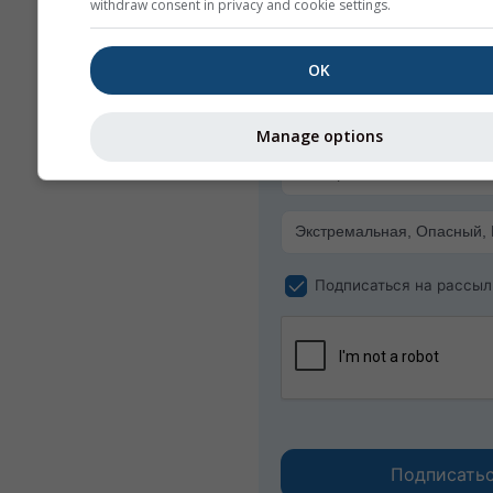
Получайте предупреждения
withdraw consent in privacy and cookie settings.
погоде по электронной почт
бесплатно.
OK
Сервис meteoMail предоста
бесплатно, и вы можете отп
в любое время.
Manage options
Подписаться на рассыл