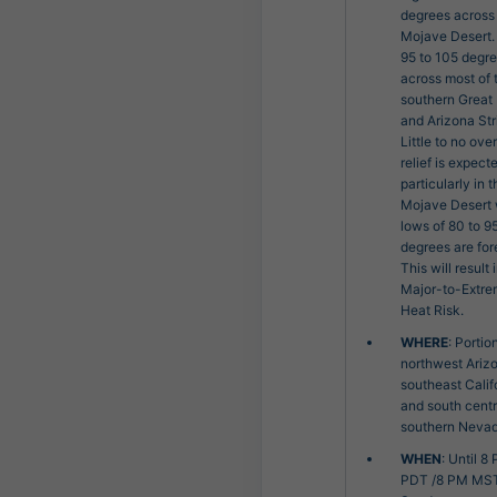
degrees across
Mojave Desert.
95 to 105 degr
across most of 
southern Great
and Arizona Str
Little to no ove
relief is expect
particularly in t
Mojave Desert
lows of 80 to 9
degrees are for
This will result 
Major-to-Extr
Heat Risk.
WHERE
: Portio
northwest Ariz
southeast Calif
and south centr
southern Nevad
WHEN
: Until 8
PDT /8 PM MS