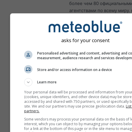
более чем 80 официальным
агентствами по всему миру.
не несёт ответственности з
фактическое содержание ил
характер этих предупрежде
Проблемы можно сообщить 
asks for your consent
нашу
форму обратной связи
;
переданы соответствующим
Personalised advertising and content, advertising and c
measurement, audience research and services develop
организациям.
Store and/or access information on a device
Поделиться этим прог
Learn more
Your personal data will be processed and information from you
(cookies, unique identifiers, and other device data) may be store
accessed by and shared with 750 partners, or used specifically b
site. We and our partners may use precise geolocation data.
List
partners.
meteoMail — Warni
Some vendors may process your personal data on the basis of l
interest, which you can object to by managing your options belo
для Фернес-Крик
for a link at the bottom of this page or in the site menu to manag