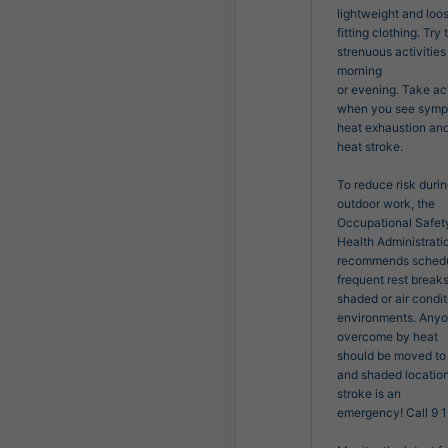
lightweight and loos
fitting clothing. Try t
strenuous activities 
morning

or evening. Take act
when you see sympt
heat exhaustion and
heat stroke.

To reduce risk durin
outdoor work, the 
Occupational Safety
Health Administratio
recommends schedu
frequent rest breaks 
shaded or air condit
environments. Anyo
overcome by heat

should be moved to 
and shaded location
stroke is an

emergency! Call 9 1 1