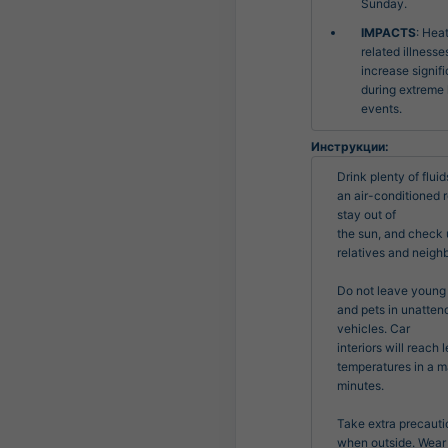
Sunday.
IMPACTS
: Hea
related illnesse
increase signifi
during extreme
events.
Инструкции:
Drink plenty of fluids
an air-conditioned r
stay out of

the sun, and check 
relatives and neighb
Do not leave young 
and pets in unatten
vehicles. Car

interiors will reach l
temperatures in a ma
minutes.

Take extra precauti
when outside. Wear 