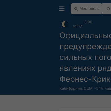
3:00
41 °C
Официальны
предупрежде
сильных пог
явлениях ря
Фернес-Крик
Калифорния
,
США
,
-54м над