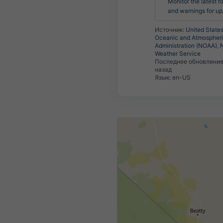
Monitor the latest fo
and warnings for up
Источник:
United States
Oceanic and Atmospher
Administration (NOAA), 
Weather Service
Последнее обновлени
назад
Язык: en-US