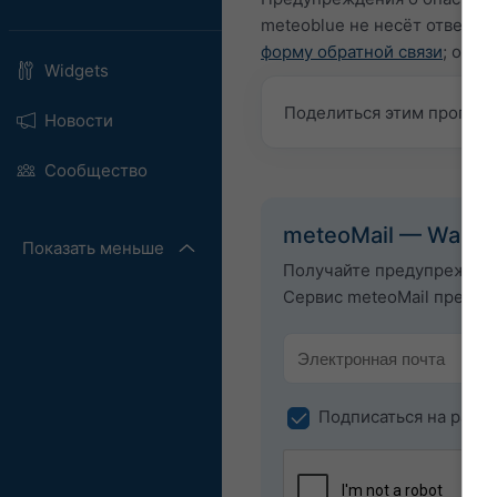
meteoblue не несёт ответс
форму обратной связи
; они 
Widgets
Поделиться этим прогно
Новости
Сообщество
meteoMail — Warni
Показать меньше
Получайте предупреждени
Сервис meteoMail предост
Подписаться на расс