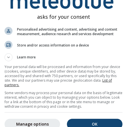
твенности за фактическое содержание или характер этих п
будут переданы соответствующим организациям.
asks for your consent
зом
Personalised advertising and content, advertising and content
measurement, audience research and services development
Store and/or access information on a device
Learn more
ngs для Золинген
Your personal data will be processed and information from your device
я о погоде по электронной почте бесплатно.
(cookies, unique identifiers, and other device data) may be stored by,
авляется бесплатно, и вы можете отписаться в любое время
accessed by and shared with 750 partners, or used specifically by this
site. We and our partners may use precise geolocation data.
List of
partners.
Some vendors may process your personal data on the basis of legitimate
interest, which you can object to by managing your options below. Look
for a link at the bottom of this page or in the site menu to manage or
ылку новостей
withdraw consent in privacy and cookie settings.
Manage options
OK