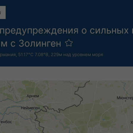
предупреждения о сильных 
ом с Золинген
рмания
,
51.17°С 7.08°В,
229м над уровнем моря