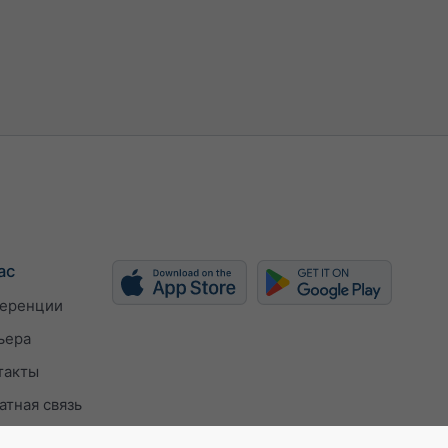
ас
еренции
ьера
такты
атная связь