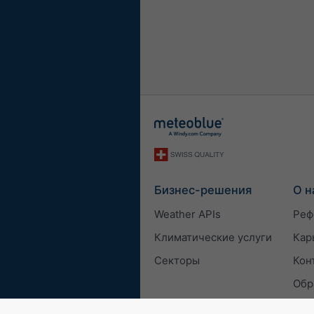
Бизнес-решения
О н
Weather APIs
Реф
Климатические услуги
Кар
Секторы
Кон
Обр