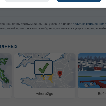
тронной почты третьим лицам, как указано в нашей
политике конфиденциа
электронной почты также можно будет использовать в других сервисах mete
данных
where2go
Веб