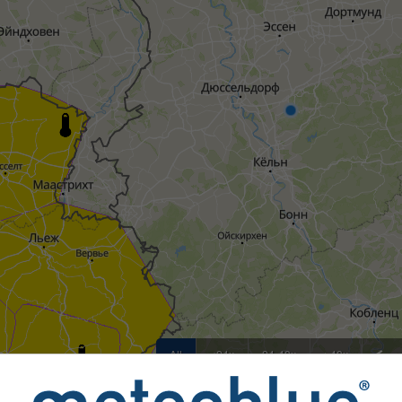
All
<24ч
24-48ч
>48ч
погодных явлениях предоставляются meteoblue более чем 8