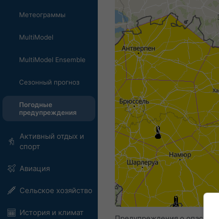
Метеограммы
MultiModel
MultiModel Ensemble
Сезонный прогноз
Погодные
предупреждения
Активный отдых и
спорт
Авиация
Сельское хозяйство
История и климат
Предупреждения о опасных 