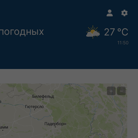
погодных
27 °C
11:50
+
−