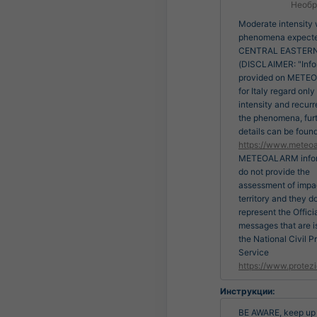
Необр
Moderate intensity
phenomena expect
CENTRAL EASTERN
(DISCLAIMER: "Info
provided on MET
for Italy regard only
intensity and recur
the phenomena, fur
details can be found
https://www.meteoa
METEOALARM infor
do not provide the
assessment of impa
territory and they d
represent the Officia
messages that are 
the National Civil P
Service
https://www.protezi
Инструкции:
BE AWARE, keep up t