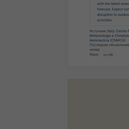
with the latest weat
forecast. Expect so
disruption to outdoor
activities
Источник:
Italy: Centro
Meteorologia e Climatol
Aeronautica (CNMCA)
Последнее обновлени
назад
Язык: