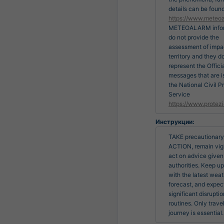
details can be found
https://www.meteoa
METEOALARM infor
do not provide the
assessment of impa
territory and they d
represent the Officia
messages that are 
the National Civil P
Service
https://www.protezi
Инструкции:
TAKE precautionary 
ACTION, remain vigi
act on advice given 
authorities. Keep up 
with the latest weat
forecast, and expect
significant disruption
routines. Only travel 
journey is essential.