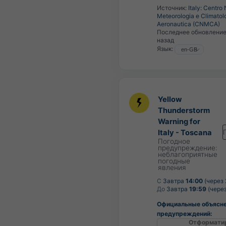
Источник:
Italy: Centro
Meteorologia e Climatol
Aeronautica (CNMCA)
Последнее обновлени
назад
Язык:
Yellow
Thunderstorm
Warning for
Italy - Toscana
Погодное
предупреждение:
неблагоприятные
погодные
явления
С
Завтра
14:00
(через 
До
Завтра
19:59
(через
Официальные объясн
предупреждений:
Отформати