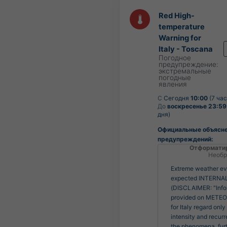
Red High-
temperature
Warning for
Italy - Toscana
Погодное
предупреждение:
экстремальные
погодные
явления
С
Сегодня
10:00
(7 час
До
воскресенье 23:59
дня)
Официальные объясн
предупреждений:
Отформати
Необр
Extreme weather ev
expected INTERNA
(DISCLAIMER: "Info
provided on MET
for Italy regard only
intensity and recur
the phenomena, fur