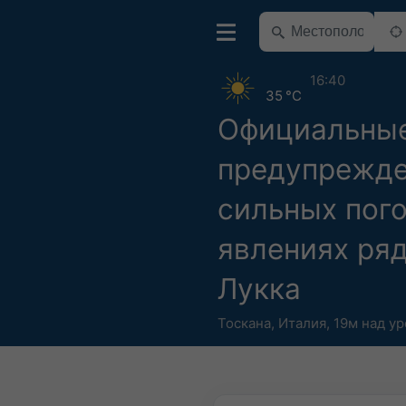
16:40
35 °C
Официальны
предупрежде
сильных пог
явлениях ря
Лукка
Тоскана
,
Италия
,
19м над у