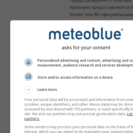
Предупреждения о опасных
явлениях предоставляются 
более чем 80 официальным
агентствами по всему миру.
не несёт ответственности з
фактическое содержание ил
характер этих предупрежде
asks for your consent
Проблемы можно сообщить 
нашу
форму обратной связи
;
Personalised advertising and content, advertising and c
переданы соответствующим
measurement, audience research and services develop
организациям.
Store and/or access information on a device
Поделиться этим прог
Learn more
Your personal data will be processed and information from you
(cookies, unique identifiers, and other device data) may be store
accessed by and shared with 750 partners, or used specifically b
site. We and our partners may use precise geolocation data.
List
partners.
Some vendors may process your personal data on the basis of l
meteoMail — Warni
interest, which you can object to by managing your options belo