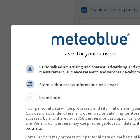
Подписаться на рассыл
asks for your consent
Personalised advertising and content, advertising and c
measurement, audience research and services develop
Store and/or access information on a device
Мы не передаём ваш адрес эле
почты третьим лицам, как указа
Learn more
нашей
политике конфиденциаль
Используя сервисы meteoblue, 
Your personal data will be processed and information from you
принимаете наши
правила и усл
(cookies, unique identifiers, and other device data) may be store
адрес электронной почты такж
accessed by and shared with 750 partners, or used specifically b
будет использовать в других се
site. We and our partners may use precise geolocation data.
List
partners.
meteoblue.
Some vendors may process your personal data on the basis of l