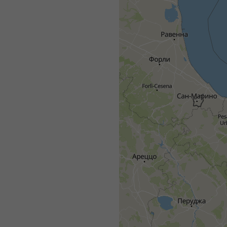
All
<24ч
24-48ч