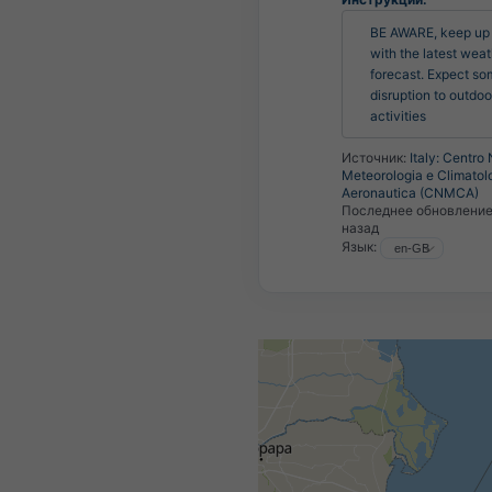
BE AWARE, keep up t
with the latest weat
forecast. Expect so
disruption to outdoor
activities
Источник:
Italy: Centro
Meteorologia e Climatol
Aeronautica (CNMCA)
Последнее обновлени
назад
Язык: