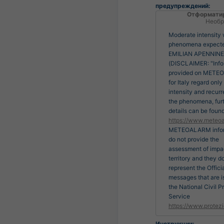
предупреждений:
Отформати
Необр
Moderate intensity
phenomena expect
EMILIAN APENNIN
(DISCLAIMER: "Info
provided on MET
for Italy regard only
intensity and recur
the phenomena, fur
details can be found
https://www.meteoa
METEOALARM infor
do not provide the
assessment of impa
territory and they d
represent the Officia
messages that are 
the National Civil P
Service
https://www.protezi
Инструкции: