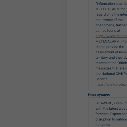
"Information provid
METEOALARM for It
regard only the inte
recurrence of the
phenomena, further 
can be found at
https://www.meteoa
METEOALARM infor
do not provide the
assessment of impa
territory and they d
represent the Officia
messages that are 
the National Civil P
Service
https://www.protezi
Инструкции:
BE AWARE, keep up t
with the latest weat
forecast. Expect so
disruption to outdoor
activities