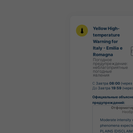
Yellow High-
temperature
Warning for
Italy - Emilia e
Romagna
Погодное
предупреждение:
неблагоприятные
погодные
явления
С
Завтра
08:00
(через 
До
Завтра
19:59
(через
Официальные объясн
предупреждений:
Отформати
Необр
Moderate intensity
phenomena expect
PLAINS (DISCLAIM