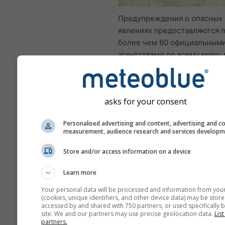
Предупреждения о опасных
явлениях предоставляются 
более чем 80 официальным
агентствами по всему миру.
не несёт ответственности з
фактическое содержание ил
характер этих предупрежде
asks for your consent
Проблемы можно сообщить 
нашу
форму обратной связи
;
Personalised advertising and content, advertising and c
переданы соответствующим
measurement, audience research and services develop
организациям.
Store and/or access information on a device
Поделиться этим прог
Learn more
Your personal data will be processed and information from you
(cookies, unique identifiers, and other device data) may be store
accessed by and shared with 750 partners, or used specifically b
site. We and our partners may use precise geolocation data.
List
partners.