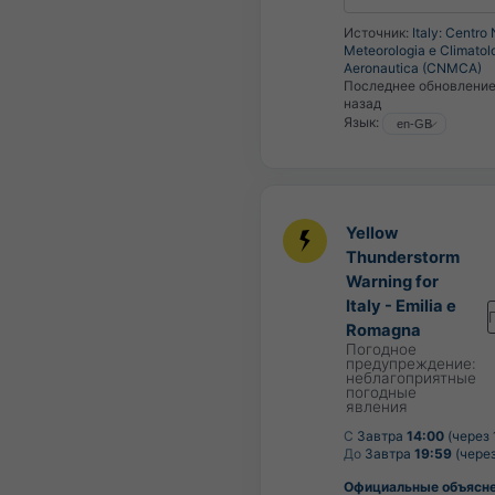
Источник:
Italy: Centro
Meteorologia e Climatol
Aeronautica (CNMCA)
Последнее обновлени
назад
Язык:
Yellow
Thunderstorm
Warning for
Italy - Emilia e
Romagna
Погодное
предупреждение:
неблагоприятные
погодные
явления
С
Завтра
14:00
(через 
До
Завтра
19:59
(через
Официальные объясн