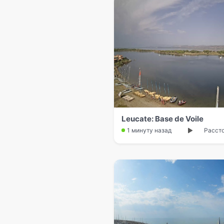
Leucate: Base de Voile
1 минуту назад
Рассто