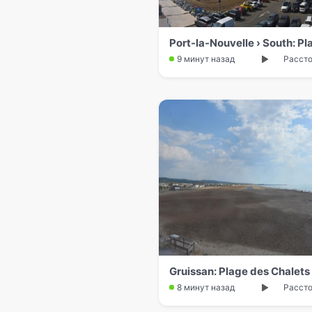
9 минут назад
Рассто
Gruissan: Plage des Chalets
8 минут назад
Рассто