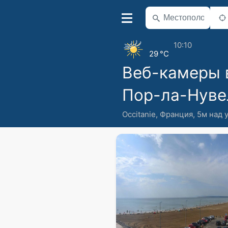
10:10
29 °C
Веб-камеры 
Пор-ла-Нуве
Occitanie
,
Франция
,
5м над 