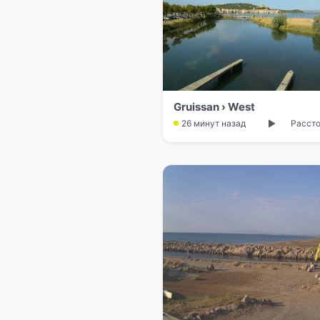
Gruissan › West
26 минут назад
Рассто