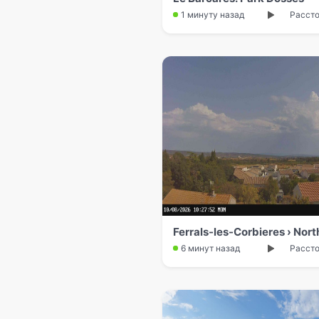
1 минуту назад
Рассто
Ferrals-les-Corbieres › Nort
6 минут назад
Рассто