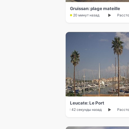
Gruissan: plage mateille
20 минут назад
Рассто
Leucate: Le Port
42 секунды назад
Рассто