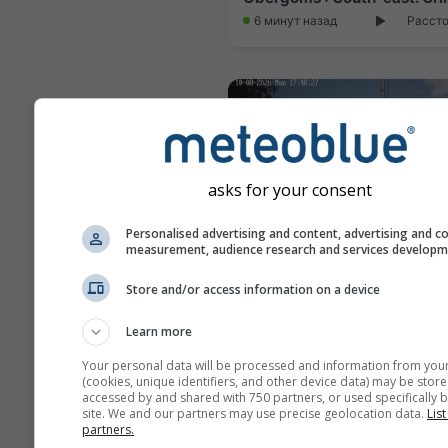
6 минут назад
Рассто
asks for your consent
Personalised advertising and content, advertising and c
measurement, audience research and services develop
Store and/or access information on a device
Learn more
2 часа назад
Рассто
Your personal data will be processed and information from you
(cookies, unique identifiers, and other device data) may be store
accessed by and shared with 750 partners, or used specifically b
site. We and our partners may use precise geolocation data.
List
partners.