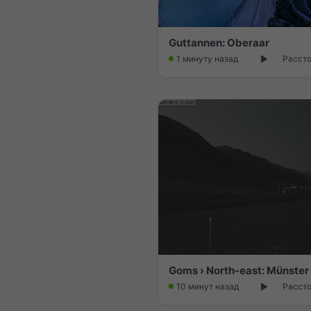
Guttannen: Oberaar
1 минуту назад
Рассто
10 минут назад
Рассто