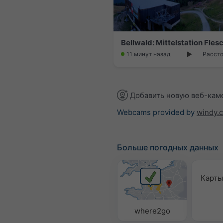
Bellwald: Mittelstation Fles
11 минут назад
Рассто
Добавить новую веб-кам
Webcams provided by
windy.
Больше погодных данных
Карты
where2go