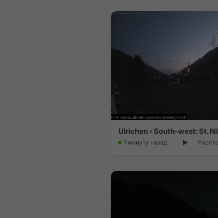
Ulrichen › South-west: St. N
1 минуту назад
Рассто