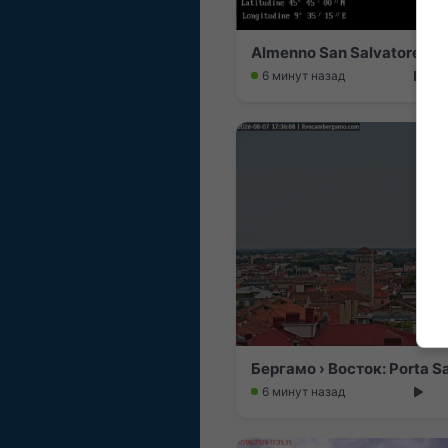
Almenno San Salvatore: M
6 минут назад
Бергамо › Восток: Porta S
6 минут назад