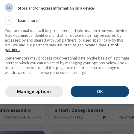
Store and/or access information on a device
eteo
Learn more
Расстояние: 11.6 km
7 минут назад
Рассто
Your personal data will be processed and information from your device
(cookies, unique identifiers, and other device data) may be stored by,
accessed by and shared with 750 partners, or used specifically by this
site. We and our partners may use precise geolocation data.
List of
partners.
Some vendors may process your personal data on the basis of legitimate
interest, which you can object to by managing your options below. Look
for a link at the bottom of this page or in the site menu to manage or
withdraw consent in privacy and cookie settings.
Manage options
OK
ant'Alessandro
Sirtori › Север: Bevera
Расстояние: 13.5 km
6 минут назад
Расстоян