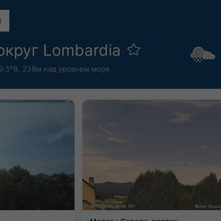
округ Lombardia
9.5°В,
238м над уровнем моря