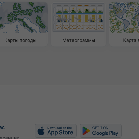
Карты погоды
Метеограммы
Карта 
ас
еренции