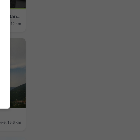
Monte Marenzo › Северо-запад: Monte San Martino (Lecco)
яние: 12 km
ие: 15.6 km