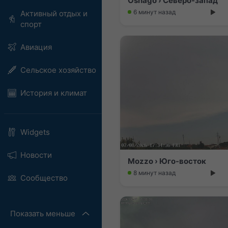
Osnago › Северо-запад
6 минут назад
Активный отдых и
спорт
Авиация
Сельское хозяйство
История и климат
Widgets
Новости
Mozzo › Юго-восток
8 минут назад
Сообщество
Показать меньше