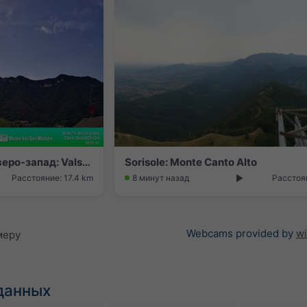
Sant'Omobono Terme › Северо-запад: Valsecca - Monte Resegone
Sorisole: Monte Canto Alto
Расстояние: 17.4 km
8 минут назад
Расстоян
Webcams provided by
w
меру
данных