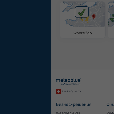
where2go
Бизнес-решения
О н
Weather APIs
Реф