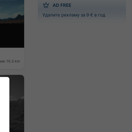
AD FREE
Удалите рекламу за 9 € в год
ие: 10.3 km