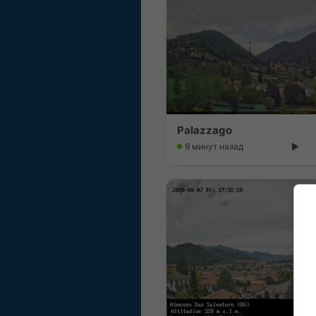
Palazzago
9 минут назад