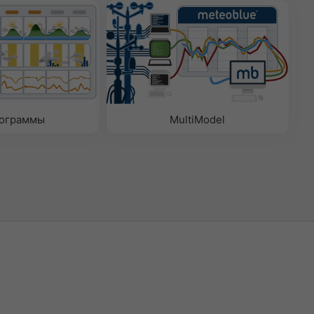
ограммы
MultiModel