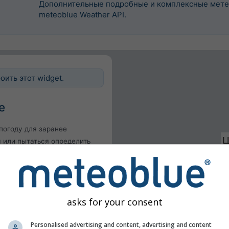
Дополнительные подробные и комплексные мете
meteoblue Weather API.
оить этот widget.
е
погоду для заранее
 или пытаться определить
осетителя вашего сайта.
щее местоположение
оложение пользователя
asks for your consent
Personalised advertising and content, advertising and content