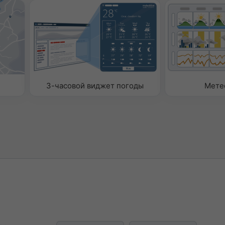
омный
опции, чтобы добавить в
тры или удалить их.
3-часовой виджет погоды
Мете
ность