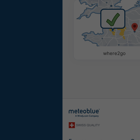
Цветной
Монохр
Параметры
Используйте следующие 
виджет погодные параме
where2go
Пиктограмма
Температура (макс.)
Температура (мин.)
Скорость ветра
Порыв ветра
Направление ветра
УФ-индекс
Относительная влаж