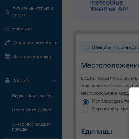
meteoblue
Weather API
Активный отдых и
спорт
Авиация
Сельское хозяйство
Войдите, чтобы встр
История и климат
Местоположени
Виджет может отображать 
Widgets
заданного местоположения
местоположение каждого п
Виджет карт погоды
Использовать теку
Определить местоп
Urban Maps Widget
3-часовой виджет
погоды
Единицы