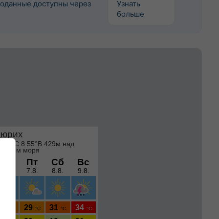
оданные доступны через
Узнать
больше