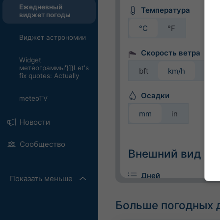
Ежедневный
Температура
виджет погоды
°C
°F
Виджет астрономии
Скорость ветра
Widget
метеограммы'}]}Let's
bft
km/h
m/s
fix quotes: Actually
Осадки
meteoTV
mm
in
Новости
Сообщество
Внешний вид
Дней
Показать меньше
Больше погодных 
Цветной