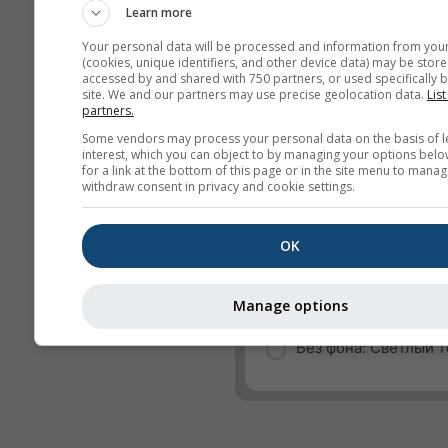
Learn more
Порыв ветра
Your personal data will be processed and information from you
Направление ветра
(cookies, unique identifiers, and other device data) may be store
accessed by and shared with 750 partners, or used specifically b
УФ-индекс
site. We and our partners may use precise geolocation data.
List
partners.
Относительная влаж
Some vendors may process your personal data on the basis of l
Осадки
interest, which you can object to by managing your options belo
for a link at the bottom of this page or in the site menu to manag
Вероятность осадко
withdraw consent in privacy and cookie settings.
rainSPOT
OK
Давление
Фон
Manage options
Без фона: Тёмный т
Без фона: Светлый т