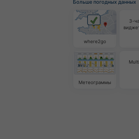
Больше погодных данных
3-ч
видже
where2go
Mult
Метеограммы