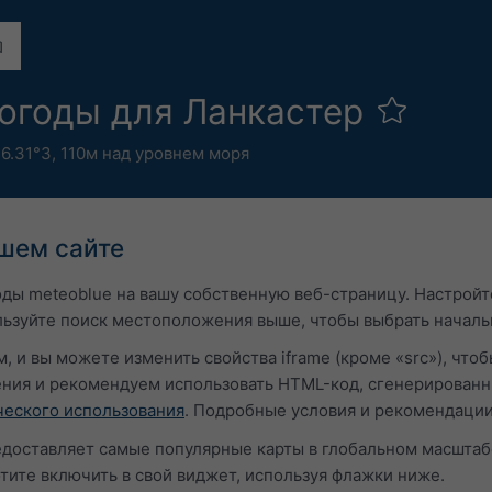
погоды для Ланкастер
6.31°З,
110м над уровнем моря
ашем сайте
оды meteoblue на вашу собственную веб-страницу. Настрой
льзуйте поиск местоположения выше, чтобы выбрать началь
 и вы можете изменить свойства iframe (кроме «src»), чтоб
ния и рекомендуем использовать HTML-код, сгенерированн
еского использования
. Подробные условия и рекомендации
едоставляет самые популярные карты в глобальном масштаб
отите включить в свой виджет, используя флажки ниже.