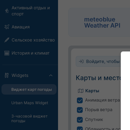
Активный отдых и
спорт
meteoblue
Weather API
Авиация
Сельское хозяйство
История и климат
Войдите, чтобы встр
Widgets
Карты и местоп
Виджет карт погоды
Карты
Анимация ветра
Urban Maps Widget
Порыв ветра
3-часовой виджет
Спутник
погоды
Облачность и осадк