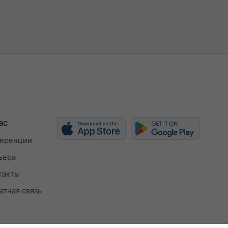
ерская
h
kn
bft
ас
еренции
ьера
такты
атная связь
втоматически
чную (px)