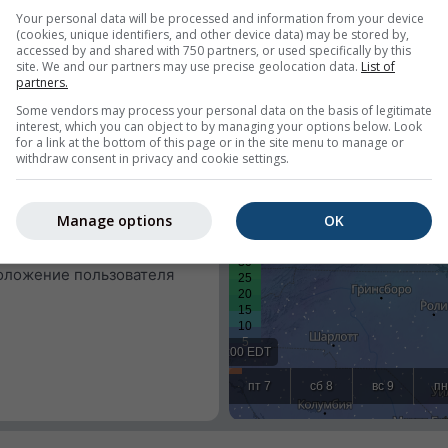
Your personal data will be processed and information from your device
(cookies, unique identifiers, and other device data) may be stored by,
accessed by and shared with 750 partners, or used specifically by this
яния
site. We and our partners may use precise geolocation data.
List of
partners.
ноз
Some vendors may process your personal data on the basis of legitimate
interest, which you can object to by managing your options below. Look
for a link at the bottom of this page or in the site menu to manage or
withdraw consent in privacy and cookie settings.
погоду для заранее
 или пытаться определить
Manage options
OK
осетителя вашего сайта.
щее местоположение
оложение пользователя