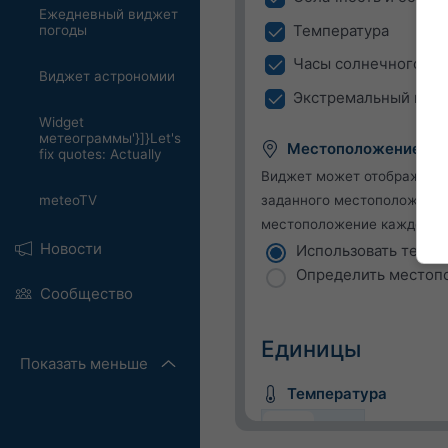
Ежедневный виджет
Температура
погоды
Часы солнечного си
Виджет астрономии
Экстремальный прог
Widget
метеограммы'}]}Let's
Местоположение
fix quotes: Actually
Виджет может отображать 
meteoTV
заданного местоположения
местоположение каждого п
Новости
Использовать теку
Определить местоп
Сообщество
Единицы
Показать меньше
Температура
C
F