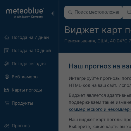
Виджет карт 
Погода на 7 дней
Пенсильвания
,
США
,
40.04°С 7
Погода на 10 дней
Погода сегодня
Наш прогноз на в
Веб-камеры
Интегрируйте прогнозы пог
HTML-код на ваш сайт. Испо
Карты погоды
Виджет является адаптивным,
поддерживаем такие измене
Продукты
коммерческого и некоммерч
Наш виджет карт погоды пр
Прогноз
Выберите, какие карты вы х