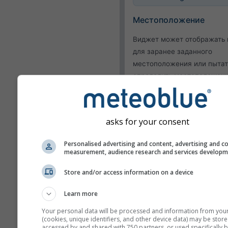
Местоположение
Виджет может отображать 
для заранее заданного
местоположения или пытат
определить местоположен
каждого посетителя вашего
Использовать теку
местоположение
asks for your consent
Определить
местоположение пользо
Personalised advertising and content, advertising and c
measurement, audience research and services develop
Внешний вид
Store and/or access information on a device
Функции
Learn more
Опустить температур
Your personal data will be processed and information from you
(cookies, unique identifiers, and other device data) may be store
влажность
accessed by and shared with 750 partners, or used specifically b