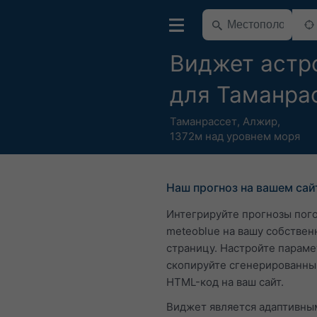
Виджет астр
для Таманра
Таманрассет
,
Алжир
,
1372м над уровнем моря
Наш прогноз на вашем сай
Интегрируйте прогнозы пог
meteoblue на вашу собствен
страницу. Настройте параме
скопируйте сгенерированны
HTML-код на ваш сайт.
Виджет является адаптивным