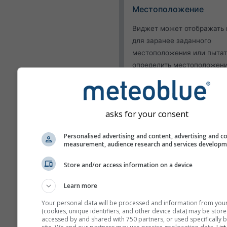
Местоположение
Виджет может отображать 
для заранее заданного
местоположения или пытат
определить местоположен
каждого посетителя вашего
Использовать теку
местоположение
asks for your consent
Определить
местоположение пользо
Personalised advertising and content, advertising and c
measurement, audience research and services develop
Внешний вид
Store and/or access information on a device
Функции
Learn more
Опустить температур
Your personal data will be processed and information from you
влажность
(cookies, unique identifiers, and other device data) may be store
accessed by and shared with 750 partners, or used specifically b