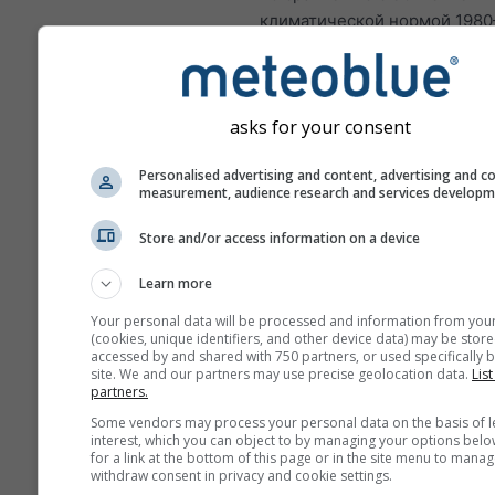
климатической нормой 1980–
Таким образом, зелёные ме
влажнее, а коричневые — с
обычного.
asks for your consent
Personalised advertising and content, advertising and c
measurement, audience research and services develop
Изменение климата — Хав
Аномалия температуры и 
Store and/or access information on a device
по месяцам
Learn more
Месяц
Your personal data will be processed and information from you
(cookies, unique identifiers, and other device data) may be store
Jan
Feb
Mar
A
accessed by and shared with 750 partners, or used specifically b
site. We and our partners may use precise geolocation data.
List
May
Jun
Jul
Au
partners.
Some vendors may process your personal data on the basis of l
Sep
Oct
Nov
De
interest, which you can object to by managing your options belo
for a link at the bottom of this page or in the site menu to manag
withdraw consent in privacy and cookie settings.