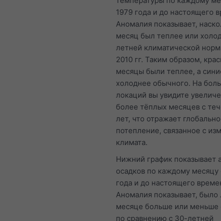
температуры по каждому ме
1979 года и до настоящего 
Аномалия показывает, наско
месяц был теплее или холо
летней климатической норм
2010 гг. Таким образом, кра
месяцы были теплее, а син
холоднее обычного. На бол
локаций вы увидите увелич
более тёплых месяцев с те
лет, что отражает глобальн
потепление, связанное с и
климата.
Нижний график показывает
осадков по каждому месяцу 
года и до настоящего време
Аномалия показывает, было 
месяце больше или меньше 
по сравнению с 30-летней