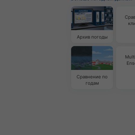
Сра
кл
Архив погоды
Mult
Ens
Сравнение по
годам