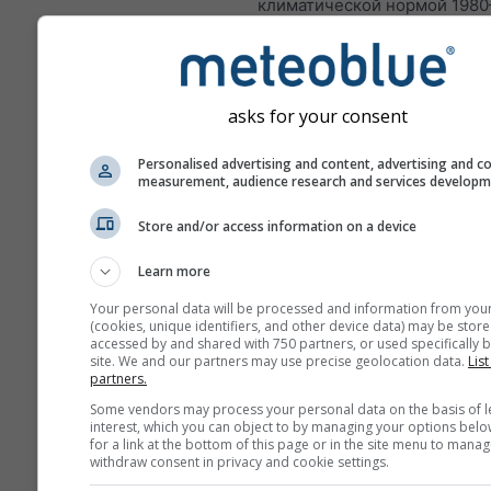
климатической нормой 1980–
Таким образом, зелёные ме
влажнее, а коричневые — с
обычного.
asks for your consent
Personalised advertising and content, advertising and c
measurement, audience research and services develop
Изменение климата — Sor
Аномалия температуры и 
Store and/or access information on a device
по месяцам
Learn more
Месяц
Your personal data will be processed and information from you
Jan
Feb
Mar
A
(cookies, unique identifiers, and other device data) may be store
accessed by and shared with 750 partners, or used specifically b
site. We and our partners may use precise geolocation data.
List
May
Jun
Jul
Au
partners.
Some vendors may process your personal data on the basis of l
Sep
Oct
Nov
De
interest, which you can object to by managing your options belo
for a link at the bottom of this page or in the site menu to manag
withdraw consent in privacy and cookie settings.