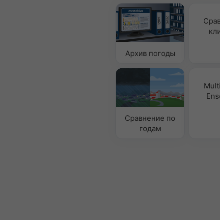
Сра
кл
Архив погоды
Mult
Ens
Сравнение по
годам