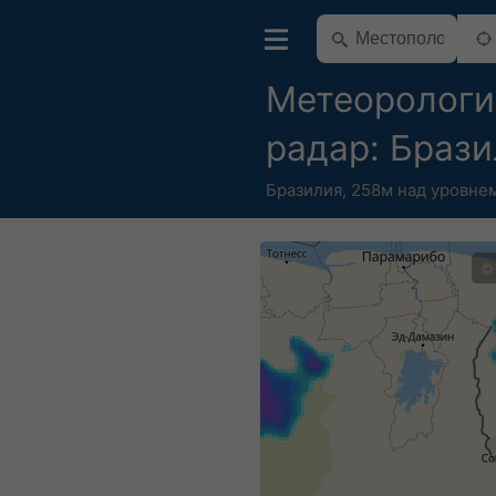
Метеорологи
радар: Браз
Бразилия
,
258м над уровне
©