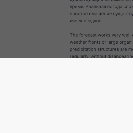
время. Реальная погода сло
простое смещение сущест
ячеек осадков.
The forecast works very well
weather fronts or large organ
precipitation structures are 
regularly, without disappearin
created. If the radar animation 
hours shows local thundersto
precipitation cells forming an
disappearing in an irregular 
then the forecast is not vey a
Бразилия: другие регионы
Риу-Гранди-ду-Норти
Пиауи
Пернамбуку
Paraíba