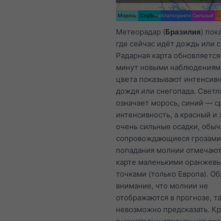
Морось
Слабый
Неблагоприятный
Сильный
с
Метеорадар (
Бразилия
) пок
где сейчас идёт дождь или с
Радарная карта обновляется
минут новыми наблюдениям
цвета показывают интенсив
дождя или снегопада. Светл
означает морось, синий — 
интенсивность, а красный и
очень сильные осадки, обы
сопровождающиеся грозами
попадания молнии отмечают
карте маленькими оранжев
точками (только Европа). Об
внимание, что молнии не
отображаются в прогнозе, та
невозможно предсказать. Кр