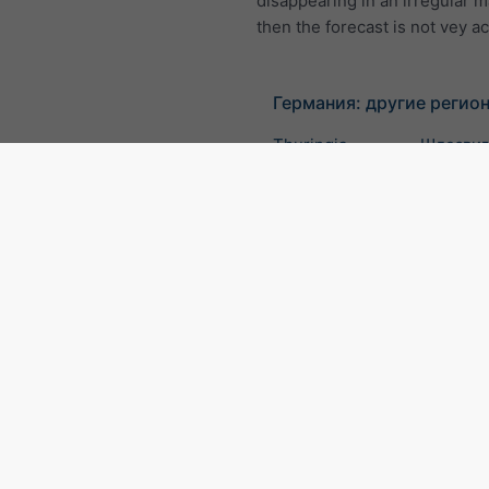
disappearing in an irregular 
then the forecast is not vey a
Германия: другие регио
Thuringia
Шлезвиг
Гольште
Саксония-
Саксони
Анхальт
Саар
Рейнлан
Пфальц
Северный Рейн-
Нижняя
Вестфалия
Саксони
Мекленбург —
Гессен
Передняя
Померания
Гамбург
Бремен
Бранденбург
Берлин