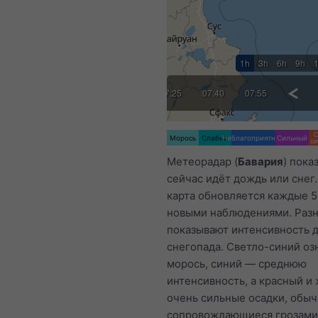
1h
3h
6h
9h
:25
06:40
06:55
07:10
07:25
07:40
07:55
08:10
Морось
Слабый
Неблагоприятный
Сильный
с
Метеорадар (
Бавария
) пока
сейчас идёт дождь или снег
карта обновляется каждые 5
новыми наблюдениями. Разн
показывают интенсивность 
снегопада. Светло-синий оз
морось, синий — среднюю
интенсивность, а красный и
очень сильные осадки, обы
сопровождающиеся грозами