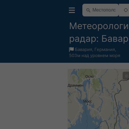
Метеорологи
радар: Бава
Бавария
,
Германия
,
503м над уровнем моря
©