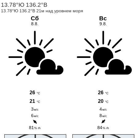
13.78°Ю 136.2°В
13.78°Ю 136.2°В 21м над уровнем моря
Сб
Вс
8.8.
9.8.
26
26
°C
°C
21
20
°C
°C
3
4
м/с
м/с
6
8
м/с
м/с
81
84
% rh
% rh