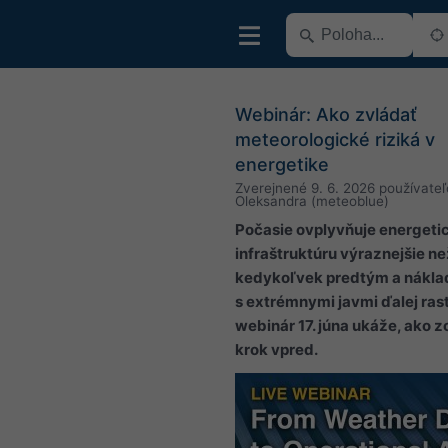
Webinár: Ako zvládať
meteorologické riziká v
energetike
Zverejnené
9. 6. 2026
používate
Oleksandra (meteoblue)
Počasie ovplyvňuje energeti
infraštruktúru výraznejšie ne
kedykoľvek predtým a nákla
s extrémnymi javmi ďalej ras
webinár 17. júna ukáže, ako z
krok vpred.