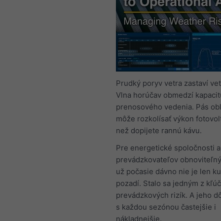
Prudký poryv vetra zastaví vet
Vlna horúčav obmedzí kapacit
prenosového vedenia. Pás obl
môže rozkolísať výkon fotovolt
než dopijete rannú kávu.
Pre energetické spoločnosti a
prevádzkovateľov obnoviteľný
už počasie dávno nie je len ku
pozadí. Stalo sa jedným z kľú
prevádzkových rizík. A jeho d
s každou sezónou častejšie i
nákladnejšie.