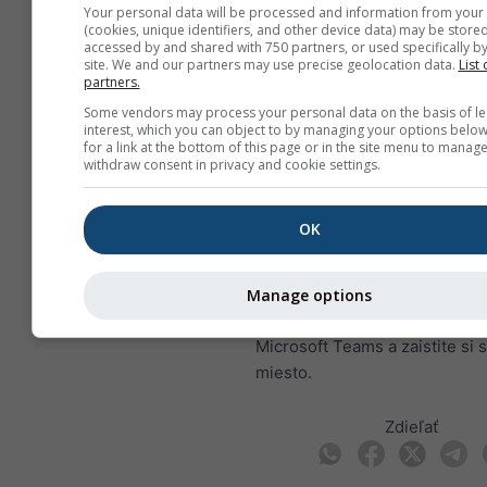
Your personal data will be processed and information from your
expert a vedúci tímu technick
(cookies, unique identifiers, and other device data) may be stored
meteorologických služieb. Vo 
accessed by and shared with 750 partners, or used specifically by
site. We and our partners may use precise geolocation data.
List 
práci prepája meteorológiu, d
partners.
služby, produktový manažment
Some vendors may process your personal data on the basis of le
zákaznícke riešenia. Tretím r
interest, which you can object to by managing your options below
for a link at the bottom of this page or in the site menu to manage
bude Philipp Kowatzki, manaž
withdraw consent in privacy and cookie settings.
produktového marketingu.
Webinár je zadarmo, prebehne
OK
je otvorený všetkým, ktorí chc
chrániť svoje energetické aktí
rizikami spojenými s počasím.
Manage options
Zaregistrujte sa
prostredníct
Microsoft Teams a zaistite si 
miesto.
Zdieľať