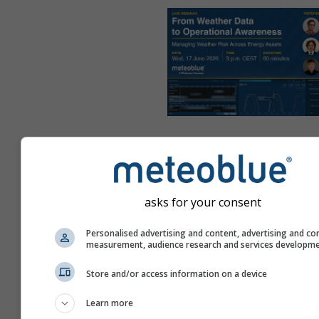
Predstavujeme rečníkov
Webinárom prevedie Michael 
vedúci meteorologických služ
asks for your consent
meteoblue. Viac než pätnásť r
venuje meteorologickým rieš
Personalised advertising and content, advertising and co
obnoviteľné zdroje energie a 
measurement, audience research and services developm
priekopníkov tohto odboru. 
Store and/or access information on a device
podieľa aj na rozvoji energet
segmentu spoločnosti.
Learn more
Doplní ho Nicola Pierotti, met