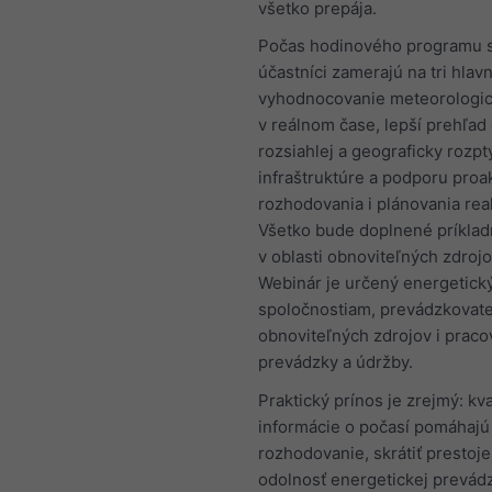
všetko prepája.
Počas hodinového programu 
účastníci zamerajú na tri hlavn
vyhodnocovanie meteorologick
v reálnom čase, lepší prehľad
rozsiahlej a geograficky rozpt
infraštruktúre a podporu proa
rozhodovania i plánovania reak
Všetko bude doplnené príklad
v oblasti obnoviteľných zdrojo
Webinár je určený energetic
spoločnostiam, prevádzkovat
obnoviteľných zdrojov i prac
prevádzky a údržby.
Praktický prínos je zrejmý: kva
informácie o počasí pomáhajú 
rozhodovanie, skrátiť prestoje 
odolnosť energetickej prevádz