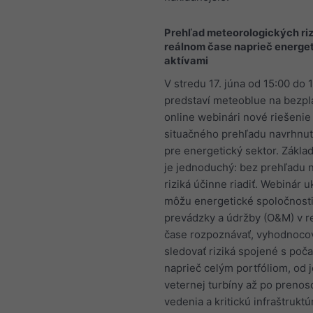
Prehľad meteorologických riz
reálnom čase naprieč energe
aktívami
V stredu 17. júna od 15:00 do
predstaví meteoblue na bezp
online webinári nové riešenie
situačného prehľadu navrhnu
pre energetický sektor. Základ
je jednoduchý: bez prehľadu
riziká účinne riadiť. Webinár 
môžu energetické spoločnosti
prevádzky a údržby (O&M) v 
čase rozpoznávať, vyhodnocov
sledovať riziká spojené s poč
naprieč celým portfóliom, od j
veternej turbíny až po prenos
vedenia a kritickú infraštruktú