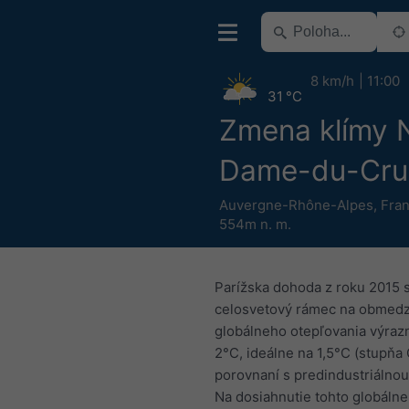
8 km/h
11:00
31 °C
Zmena klímy 
Dame-du-Cru
Auvergne-Rhône-Alpes
,
Fra
554m n. m.
Parížska dohoda z roku 2015 
celosvetový rámec na obmed
globálneho otepľovania výraz
2°C, ideálne na 1,5°C (stupňa 
porovnaní s predindustriálno
Na dosiahnutie tohto globáln