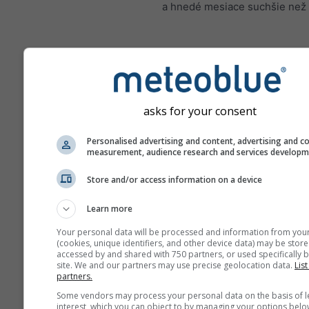
a hnedé mesiace suchšie než 
Zmena klímy – Notre-Dame
Anomálie teploty a zrážok 
mesiacov
asks for your consent
Mesiac
Personalised advertising and content, advertising and c
measurement, audience research and services develop
Jan
Feb
Mar
A
Store and/or access information on a device
May
Jun
Jul
Au
Learn more
Sep
Oct
Nov
De
Your personal data will be processed and information from you
(cookies, unique identifiers, and other device data) may be store
accessed by and shared with 750 partners, or used specifically b
site. We and our partners may use precise geolocation data.
List
partners.
Some vendors may process your personal data on the basis of l
interest, which you can object to by managing your options belo