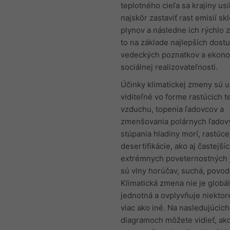
teplotného cieľa sa krajiny usi
najskôr zastaviť rast emisií s
plynov a následne ich rýchlo z
to na základe najlepších dost
vedeckých poznatkov a ekono
sociálnej realizovateľnosti.
Účinky klimatickej zmeny sú 
viditeľné vo forme rastúcich t
vzduchu, topenia ľadovcov a
zmenšovania polárnych ľadový
stúpania hladiny morí, rastúce
desertifikácie, ako aj častejší
extrémnych poveternostných j
sú vlny horúčav, suchá, povod
Klimatická zmena nie je globá
jednotná a ovplyvňuje niektor
viac ako iné. Na nasledujúcich
diagramoch môžete vidieť, ako