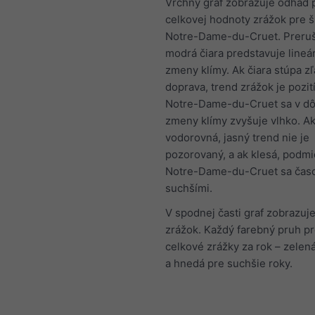
Vrchný graf zobrazuje odhad 
celkovej hodnoty zrážok pre ši
Notre-Dame-du-Cruet. Preru
modrá čiara predstavuje lineá
zmeny klímy. Ak čiara stúpa z
doprava, trend zrážok je pozit
Notre-Dame-du-Cruet sa v d
zmeny klímy zvyšuje vlhko. Ak
vodorovná, jasný trend nie je
pozorovaný, a ak klesá, podmi
Notre-Dame-du-Cruet sa časo
suchšími.
V spodnej časti graf zobrazuje
zrážok. Každý farebný pruh p
celkové zrážky za rok – zelená
a hnedá pre suchšie roky.