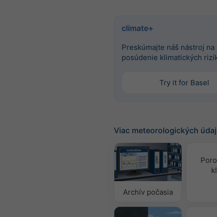
climate+
Preskúmajte náš nástroj na
posúdenie klimatických rizí
Try it for Basel
Viac meteorologických úda
Poro
k
Archív počasia