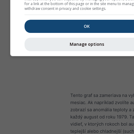
for a link at the bottom of this page or in the site menu to manag
withdraw consent in privacy and cookie settings.
OK
Manage options
Tento graf sa zameriava na v
mesiac. Ak napríklad zvolíte a
zobrazí sa anomália teploty a 
každý august od roku 1979. T
vidieť, v ktorých rokoch bol a
teplejší alebo chladnejší (suc