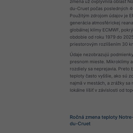
zmena už ovplyvnila oblasť N
du-Cruet počas posledných 4
Použitým zdrojom údajov je E
generácia atmosférickej reana
globálnej klímy ECMWF, pokrý
obdobie od roku 1979 do 202
priestorovým rozlíšením 30 k
Údaje nezobrazujú podmienky
presnom mieste. Mikroklímy a
rozdiely sa neprejavia. Preto
teploty často vyššie, ako sú 
najmä v mestách, a zrážky sa
lokálne líšiť v závislosti od to
Ročná zmena teploty Notr
du-Cruet