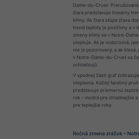
Dame-du-Cruet. Prerušovaná
čiara predstavuje lineárny tr
klímy. Ak čiara stúpa zľava do
trend teploty je pozitívny a v
zmeny klímy sa v Notre-Dame
otepluje. Ak je vodorovná, jas
nie je pozorovaný, a ak klesá
v Notre-Dame-du-Cruet sa č
ochladzujú.
V spodnej časti graf zobrazuje
oteplenia. Každý farebný pruh
predstavuje priemernú teplot
rok – modrá pre chladnejšie a
pre teplejšie roky.
Ročná zmena zrážok – Not