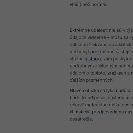
vlhší) než normál.
Extrémne udalosti nie sú v tý
údajoch viditeľné – môžu sa v
odlišnou frekvenciou a kritick
môžu byť prekročené častejši
služba
history+
vám poskytne 
podrobným základným hodin
údajom o teplote, zrážkach a
ďalších premenných.
Hlavná otázka sa týka budúcno
bude trend počas nasledujúci
rokov? meteoblue môže posk
klimatické predpovede
na nas
desaťročia.