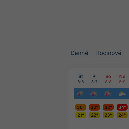
Denné
Hodinové
Št
Pi
So
Ne
8-6
8-7
8-8
8-9
30°
32°
32°
34°
21°
22°
23°
24°