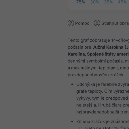
75%
30%
35%
45%
Pomoc
Stiahnuť obr
Tento graf zobrazuje 14-dňov
počasia pre
Južná Karolína (
Karolína, Spojené štáty amer
dennými symbolmi počasia, m
a maximálnymi teplotami, mn
pravdepodobnosťou zrážok.
Odchýlka je farebne zvýr
grafe teploty. Čím výrazne
výkyvy, tým je predpoveď
neistejšia. Hrubá čiara pr
najpravdepodobnejší tren
Zmena zrážok je znázorn
„T“. Tieto neistoty zvyčajn