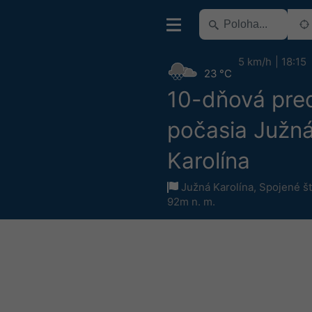
5 km/h
18:15
23 °C
10-dňová pre
počasia Južn
Karolína
Južná Karolína
,
Spojené št
92m n. m.