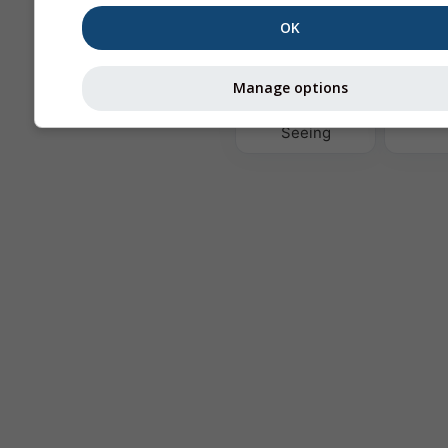
OK
Te
Manage options
Astronomy
Seeing