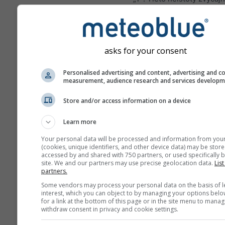
počtom predpovedaných 
vopred.
Predpoveď je vytvorená
asks for your consent
„ensemble“ modelov. Na
presnejšie odhadnutie
Personalised advertising and content, advertising and c
predpovedateľnosti sa po
measurement, audience research and services develop
niekoľko behov modelu s
počiatočnými parametram
Store and/or access information on a device
Learn more
Your personal data will be processed and information from you
Viac meteorologických úda
(cookies, unique identifiers, and other device data) may be store
accessed by and shared with 750 partners, or used specifically b
site. We and our partners may use precise geolocation data.
List
Mult
partners.
Ens
Some vendors may process your personal data on the basis of l
interest, which you can object to by managing your options belo
for a link at the bottom of this page or in the site menu to manag
Sezónna
withdraw consent in privacy and cookie settings.
predpoveď