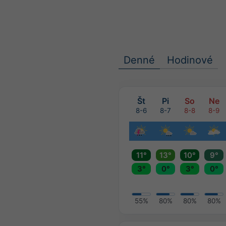
Denné
Hodinové
Št
Pi
So
Ne
8-6
8-7
8-8
8-9
11°
13°
10°
9°
3°
0°
3°
0°
55%
80%
80%
80%