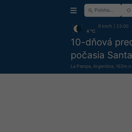
9 km/h
23:00
4 °C
10-dňová pre
počasia Sant
La Pampa
,
Argentína
,
163m n.