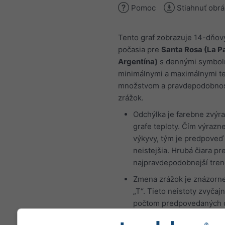
Pomoc
Stiahnuť obr
Tento graf zobrazuje 14-dňov
počasia pre
Santa Rosa (La 
Argentína)
s dennými symbolm
minimálnymi a maximálnymi te
množstvom a pravdepodobno
zrážok.
Odchýlka je farebne zvýr
grafe teploty. Čím výrazne
výkyvy, tým je predpoveď
neistejšia. Hrubá čiara pr
najpravdepodobnejší tren
Zmena zrážok je znázorn
„T“. Tieto neistoty zvyčajn
počtom predpovedaných 
vopred.