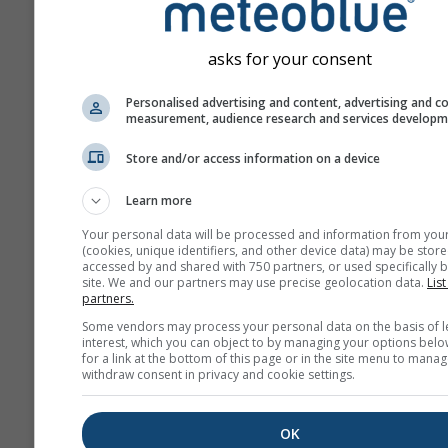
Predpoveď je vytvorená
„ensemble“ modelov. Na
asks for your consent
presnejšie odhadnutie
predpovedateľnosti sa po
Personalised advertising and content, advertising and c
niekoľko behov modelu s
measurement, audience research and services develop
počiatočnými parametram
Store and/or access information on a device
Learn more
Viac meteorologických úda
Your personal data will be processed and information from you
(cookies, unique identifiers, and other device data) may be store
accessed by and shared with 750 partners, or used specifically b
Mult
site. We and our partners may use precise geolocation data.
List
Ens
partners.
Some vendors may process your personal data on the basis of l
Sezónna
interest, which you can object to by managing your options belo
for a link at the bottom of this page or in the site menu to manag
predpoveď
withdraw consent in privacy and cookie settings.
Te
OK