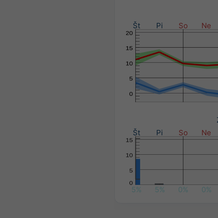
Št
Pi
So
Ne
Št
Pi
So
Ne
5%
5%
0%
0%