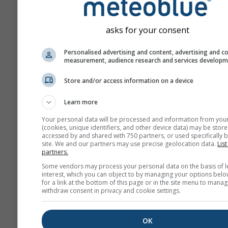
Predpoveď je vytvorená
„ensemble“ modelov. Na
asks for your consent
presnejšie odhadnutie
predpovedateľnosti sa po
Personalised advertising and content, advertising and c
niekoľko behov modelu s
measurement, audience research and services develop
počiatočnými parametram
Store and/or access information on a device
Learn more
Viac meteorologických úda
Your personal data will be processed and information from you
(cookies, unique identifiers, and other device data) may be store
accessed by and shared with 750 partners, or used specifically b
Mult
site. We and our partners may use precise geolocation data.
List
Ens
partners.
Some vendors may process your personal data on the basis of l
Sezónna
interest, which you can object to by managing your options belo
for a link at the bottom of this page or in the site menu to manag
predpoveď
withdraw consent in privacy and cookie settings.
Te
OK