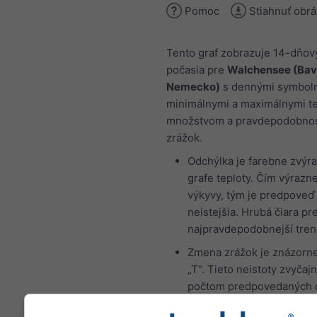
Pomoc
Stiahnuť obr
Tento graf zobrazuje 14-dňov
počasia pre
Walchensee (Bav
Nemecko)
s dennými symbolm
minimálnymi a maximálnymi te
množstvom a pravdepodobno
zrážok.
Odchýlka je farebne zvýr
grafe teploty. Čím výrazne
výkyvy, tým je predpoveď
neistejšia. Hrubá čiara pr
najpravdepodobnejší tren
Zmena zrážok je znázorn
„T“. Tieto neistoty zvyčajn
počtom predpovedaných 
vopred.