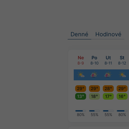
Denné
Hodinové
Ne
Po
Ut
St
8-9
8-10
8-11
8-12
29°
29°
28°
29°
13°
18°
17°
16°
80%
55%
55%
80%