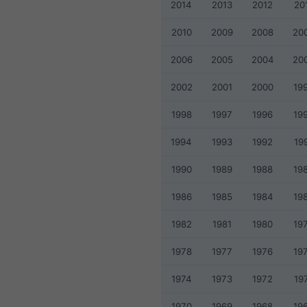
2014
2013
2012
20
2010
2009
2008
20
2006
2005
2004
20
2002
2001
2000
19
1998
1997
1996
19
1994
1993
1992
19
1990
1989
1988
19
1986
1985
1984
19
1982
1981
1980
19
1978
1977
1976
19
1974
1973
1972
19
1970
1969
1968
19