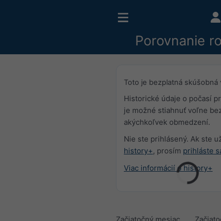
Porovnanie r
Toto je bezplatná skúšobná 
Historické údaje o počasí pr
je možné stiahnuť voľne be
akýchkoľvek obmedzení.
Nie ste prihlásený. Ak ste už
history+
, prosím
prihláste s
Viac informácií o history+
Začiatočný mesiac
Začiat