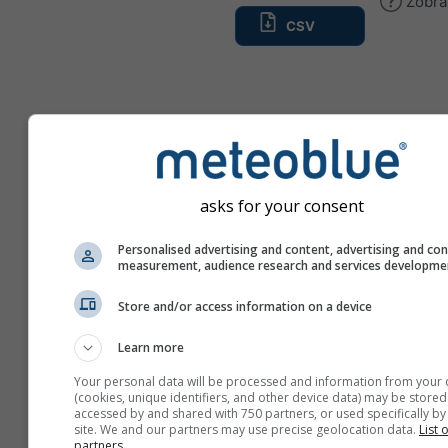
Zobra
Teplota & Tlak
Teplota [korigovaná na v
asks for your consent
Stupne-dni rastu [2 m]
Tlak [mean sea level]
Personalised advertising and content, advertising and co
measurement, audience research and services developme
Store and/or access information on a device
Vietor
Learn more
Rýchlosť vetra [10 m]
Your personal data will be processed and information from your 
(cookies, unique identifiers, and other device data) may be stored
Rýchlosť vetra [100 m]
accessed by and shared with 750 partners, or used specifically by 
site. We and our partners may use precise geolocation data.
List 
Rýchlosť vetra [900 hPa]
partners.