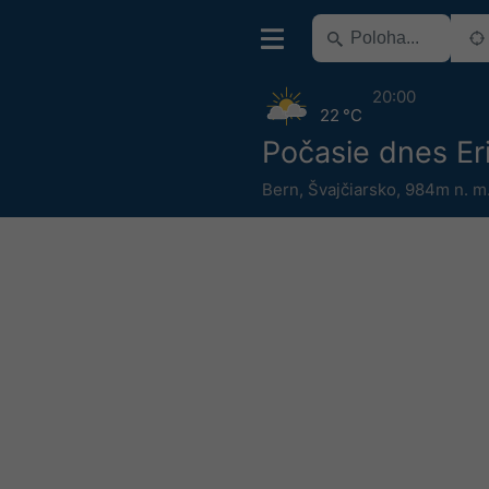
20:00
22 °C
Počasie dnes Er
Bern
,
Švajčiarsko
,
984m n. m