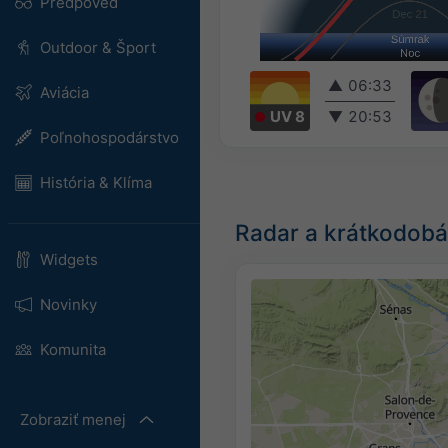
Predpoveď
Outdoor & Šport
▲
06:33
Aviácia
UV 8
▼
20:53
Poľnohospodárstvo
História & Klíma
Radar a krátkodobá
Widgets
Novinky
Komunita
Zobraziť menej