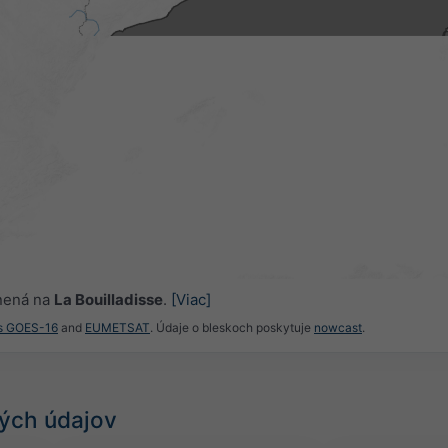
nená na
La Bouilladisse
.
[Viac]
es GOES-16
and
EUMETSAT
. Údaje o bleskoch poskytuje
nowcast
.
ých údajov