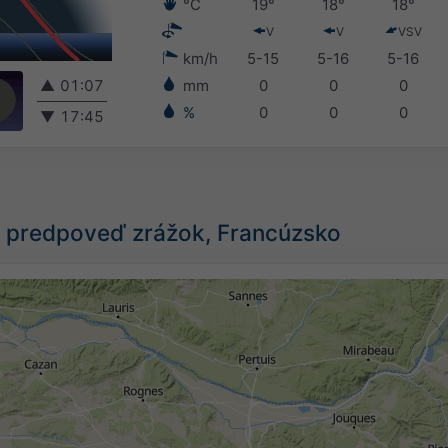
°C
19°
18°
18°
V
V
VSV
km/h
5-15
5-16
5-16
▲
01:07
mm
0
0
0
%
0
0
0
▼
17:45
 predpoveď zrážok, Francúzsko