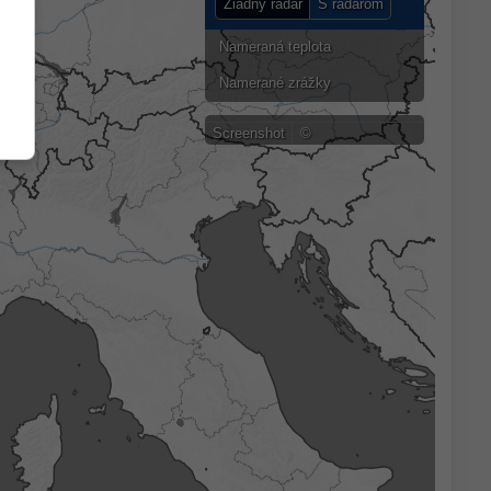
Žiadny radar
S radarom
Nameraná teplota
Namerané zrážky
Screenshot
©