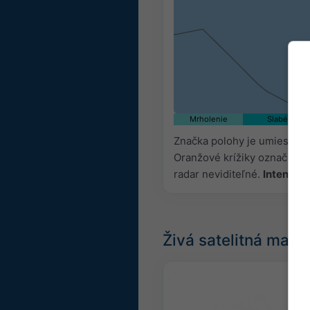
Mrholenie
Slabé
Značka polohy je umiestnen
Oranžové krížiky označujú 
radar neviditeľné.
Intenzita
Živá satelitná mapa