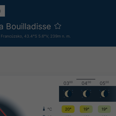
a Bouilladisse
,
Francúzsko
,
43.4°S 5.6°V,
239m n. m.
03
00
04
00
05
00
°C
20°
19°
19°