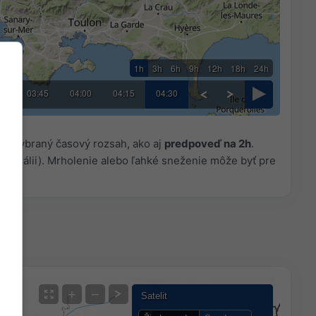
1h
3h
6h
9h
12h
18h
24h
30
03:45
04:00
04:15
04:30
re vybraný časový rozsah, ako aj
predpoveď na 2h
.
ustrálii). Mrholenie alebo ľahké sneženie môže byť pre
+
−
Satelit