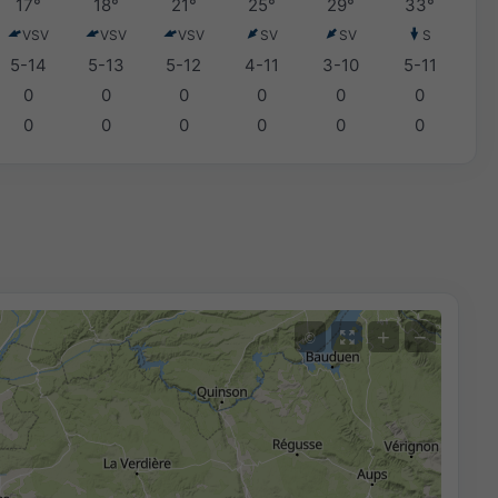
17°
18°
21°
25°
29°
33°
VSV
VSV
VSV
SV
SV
S
5-14
5-13
5-12
4-11
3-10
5-11
0
0
0
0
0
0
0
0
0
0
0
0
+
−
©