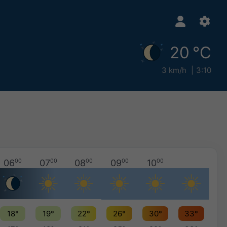
20 °C
3 km/h
3:10
06
00
07
00
08
00
09
00
10
00
18°
19°
22°
26°
30°
33°