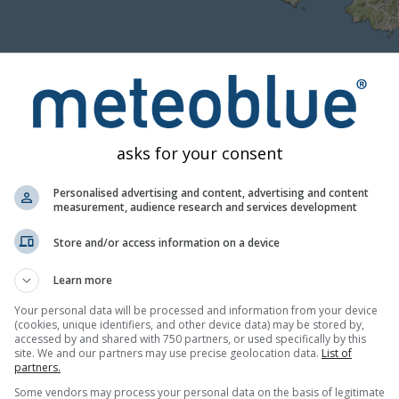
02:45
03:00
03:15
03:
asks for your consent
Mierne
Silné
Veľmi silné
Krúpy
á na La Bouilladisse. Táto animácia zobrazuje
zrážkový radar
p
Personalised advertising and content, advertising and content
blesky. Údaje poskytuje
nowcast.de
(dostupné v USA, Európe a A
measurement, audience research and services development
 zrážok
je farebne kódovaná od tyrkysovej po červenú.
Store and/or access information on a device
Learn more
, Francúzsko
Your personal data will be processed and information from your device
(cookies, unique identifiers, and other device data) may be stored by,
accessed by and shared with 750 partners, or used specifically by this
site. We and our partners may use precise geolocation data.
List of
partners.
Some vendors may process your personal data on the basis of legitimate