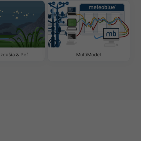
vzdušia & Peľ
MultiModel