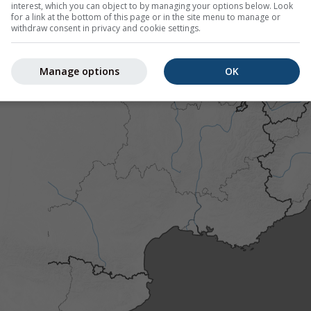
interest, which you can object to by managing your options below. Look
for a link at the bottom of this page or in the site menu to manage or
withdraw consent in privacy and cookie settings.
Manage options
OK