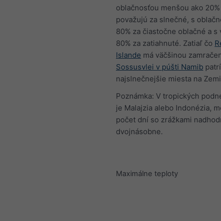
oblačnosťou menšou ako 20%
považujú za slnečné, s oblač
80% za čiastočne oblačné a s 
80% za zatiahnuté. Zatiaľ čo
R
Islande
má väčšinou zamračen
Sossusvlei v púšti Namib
patr
najslnečnejšie miesta na Zemi
Poznámka: V tropických podne
je Malajzia alebo Indonézia, 
počet dní so zrážkami nadhod
dvojnásobne.
Maximálne teploty