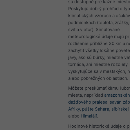
sú dostupné pre každé miesto
Poskytujú dobrý prehľad o ty
klimatických vzoroch a očaká
podmienkach (teplota, zrážky,
svit a vietor). Simulované
meteorologické údaje majú pr
rozlíšenie približne 30 km a 
zachytiť všetky lokálne povet
javy, ako sú búrky, miestne vet
tornáda, ani miestne rozdiely
vyskytujúce sa v mestských, 
alebo pobrežných oblastiach.
Môžete preskúmať klímu ľubo
miesta, napríklad
amazonské
dažďového pralesa
,
saván zá
Afriky
,
púšte Sahara
,
sibírskej
alebo
Himalájí
.
Hodinové historické údaje o p