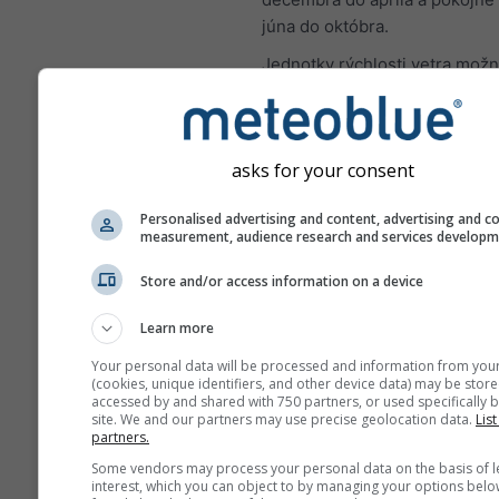
júna do októbra.
Jednotky rýchlosti vetra možn
nastaveniach (pravý horný roh
asks for your consent
Ruža vetrov
Personalised advertising and content, advertising and c
measurement, audience research and services develop
Store and/or access information on a device
Learn more
Your personal data will be processed and information from you
(cookies, unique identifiers, and other device data) may be store
accessed by and shared with 750 partners, or used specifically b
site. We and our partners may use precise geolocation data.
List
partners.
Some vendors may process your personal data on the basis of l
interest, which you can object to by managing your options belo