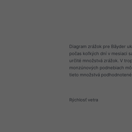
Diagram zrážok pre Bāyder uk
počas koľkých dní v mesiaci s
určité množstvá zrážok. V tro
monzúnových podnebiach mô
tieto množstvá podhodnotené
Rýchlosť vetra