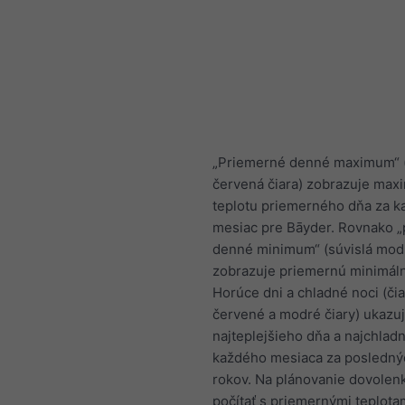
„Priemerné denné maximum“ (
červená čiara) zobrazuje max
teplotu priemerného dňa za k
mesiac pre Bāyder. Rovnako 
denné minimum“ (súvislá modr
zobrazuje priemernú minimáln
Horúce dni a chladné noci (či
červené a modré čiary) ukazu
najteplejšieho dňa a najchladn
každého mesiaca za posledný
rokov. Na plánovanie dovolen
počítať s priemernými teplotam