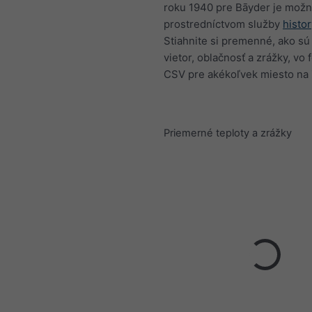
roku 1940 pre Bāyder je možn
prostredníctvom služby
histo
Stiahnite si premenné, ako sú 
vietor, oblačnosť a zrážky, vo
CSV pre akékoľvek miesto na 
Priemerné teploty a zrážky