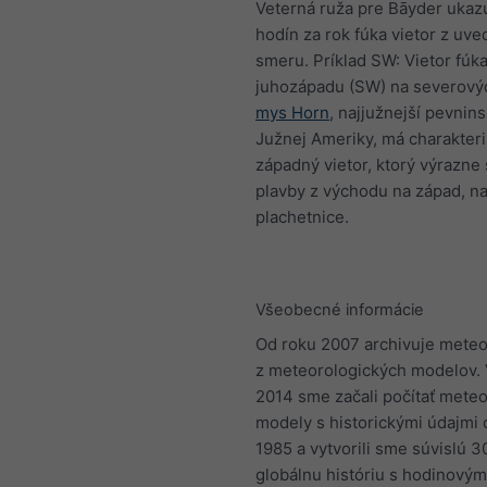
Veterná ruža pre Bāyder ukazu
hodín za rok fúka vietor z uv
smeru. Príklad SW: Vietor fúka
juhozápadu (SW) na severový
mys Horn
, najjužnejší pevnin
Južnej Ameriky, má charakteris
západný vietor, ktorý výrazne 
plavby z východu na západ, n
plachetnice.
Všeobecné informácie
Od roku 2007 archivuje meteo
z meteorologických modelov. 
2014 sme začali počítať mete
modely s historickými údajmi 
1985 a vytvorili sme súvislú 
globálnu históriu s hodinovým