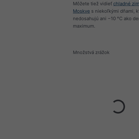
Môžete tiež vidieť
chladné zim
Moskve
s niekoľkými dňami, k
nedosahujú ani −10 °C ako d
maximum.
Množstvá zrážok