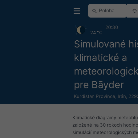
20:30
24 °C
Simulované hi
klimatické a
meteorologick
pre Bāyder
Kurdistan Province
,
Irán
,
229
Klimatické diagramy meteoblu
založené na 30 rokoch hodin
simulácií meteorologických m