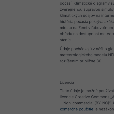
počasí. Klimatické diagramy s
zverejnenou súpravou simulo
klimatických údajov na intern
história počasia pokrýva akék
miesto na Zemi v ľubovoľnom
ohľadu na dostupnosť meteor
staníc.
Údaje pochádzajú z nášho gl
meteorologického modelu NE
rozlíšením približne 30
Licencia
Tieto údaje je možné používať
licencie Creative Commons „At
+ Non-commercial (BY-NC)“. 
komerčné použitie
je nezákon