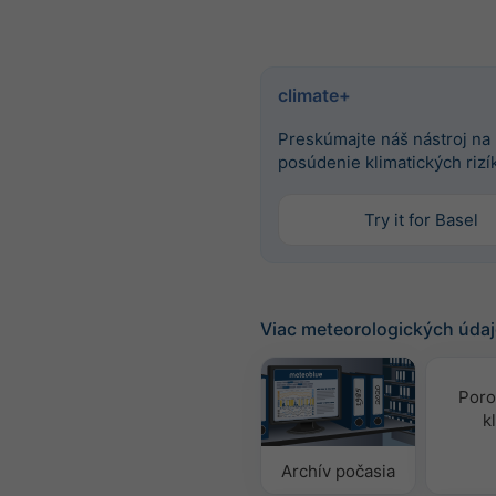
climate+
Preskúmajte náš nástroj na
posúdenie klimatických rizí
Try it for Basel
Viac meteorologických úda
Poro
k
Archív počasia