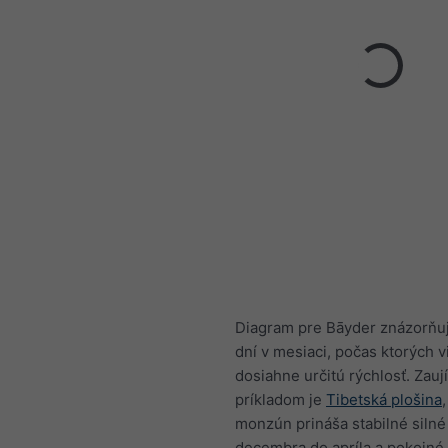
Diagram pre Bāyder znázorňu
dní v mesiaci, počas ktorých v
dosiahne určitú rýchlosť. Zau
príkladom je
Tibetská plošina
monzún prináša stabilné silné
decembra do apríla a pokojné 