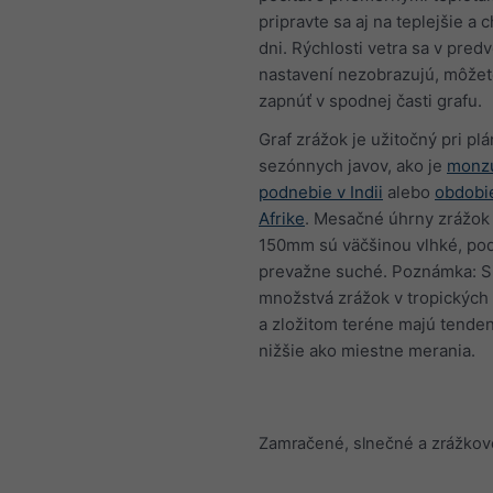
pripravte sa aj na teplejšie a 
dni. Rýchlosti vetra sa v pre
nastavení nezobrazujú, môžet
zapnúť v spodnej časti grafu.
Graf zrážok je užitočný pri pl
sezónnych javov, ako je
monz
podnebie v Indii
alebo
obdobi
Afrike
. Mesačné úhrny zrážok
150mm sú väčšinou vlhké, p
prevažne suché. Poznámka: 
množstvá zrážok v tropických 
a zložitom teréne majú tenden
nižšie ako miestne merania.
Zamračené, slnečné a zrážkov