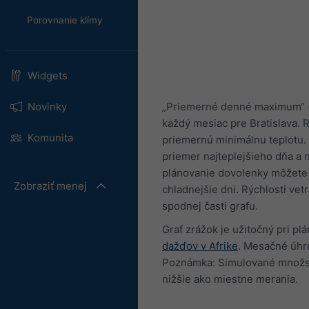
Porovnanie klímy
Widgets
„Priemerné denné maximum“ (s
Novinky
každý mesiac pre Bratislava.
Komunita
priemernú minimálnu teplotu. 
priemer najteplejšieho dňa a 
plánovanie dovolenky môžete po
Zobraziť menej
chladnejšie dni. Rýchlosti ve
spodnej časti grafu.
Graf zrážok je užitočný pri pl
dažďov v Afrike
. Mesačné úhr
Poznámka: Simulované množstv
nižšie ako miestne merania.