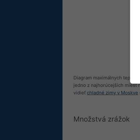
Diagram maximálnych teplôt pr
jedno z najhorúcejších miest n
vidieť
chladné zimy v Moskve
Množstvá zrážok