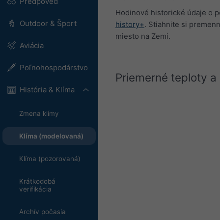
Predpoveď
Hodinové historické údaje o p
Outdoor & Šport
history+
. Stiahnite si premen
miesto na Zemi.
Aviácia
Poľnohospodárstvo
Priemerné teploty a
História & Klíma
Zmena klímy
Klíma (modelovaná)
Klíma (pozorovaná)
Krátkodobá
verifikácia
Archív počasia