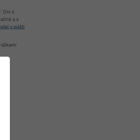
. Dni s
ačné a s
vlei v púšti
zrážkami