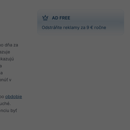
AD FREE
Odstráňte reklamy za 9 € ročne
ho dňa za
azuje
ukazujú
a
 a
pnúť v
bo
obdobie
uché.
nciu byť