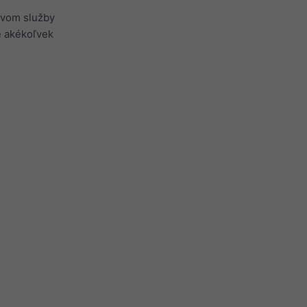
ctvom služby
re akékoľvek