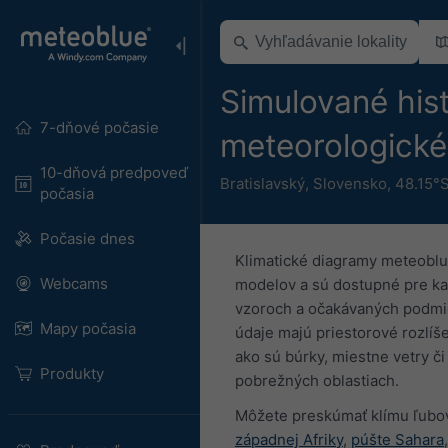
Simulované hist
7-dňové počasie
meteorologické
10-dňová predpoveď
Bratislavský
,
Slovensko
,
48.15°S
počasia
Počasie dnes
Klimatické diagramy meteoblu
Webcams
modelov a sú dostupné pre ka
vzoroch a očakávaných podmien
Mapy počasia
údaje majú priestorové rozlíš
ako sú búrky, miestne vetry č
Produkty
pobrežných oblastiach.
Môžete preskúmať klímu ľubo
západnej Afriky
,
púšte Sahara