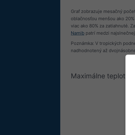
Graf zobrazuje mesačný počet 
oblačnosťou menšou ako 20% s
viac ako 80% za zatiahnuté. Za
Namib
patrí medzi najslnečnej
Poznámka: V tropických podneb
nadhodnotený až dvojnásobn
Maximálne teploty