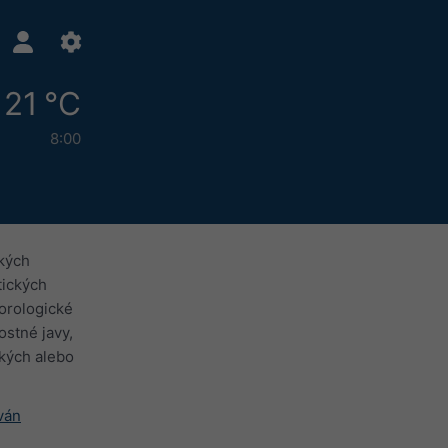
21 °C
8:00
kých
tických
eorologické
ostné javy,
ských alebo
ván