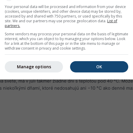
Your personal data will be processed and information from your device
(cookies, unique identifiers, and other device data) may be stored by,
accessed by and shared with 750 partners, or used specifically by this
site. We and our partners may use precise geolocation data.
List of
partners.
Some vendors may process your personal data on the basis of legitimate
interest, which you can object to by managing your options below. Look
for a link at the bottom of this page or in the site menu to manage or
withdraw consent in privacy and cookie settings.
Manage options
OK
e Bratislava zobrazuje, koľko dní za mesiac dosiahne určitú te
a svete, má v júli takmer žiadne dni s teplotou pod 40 °C. Môže
s niekoľkými dňami, ktoré nedosahujú ani −10 °C ako denné m