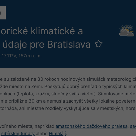
orické klimatické a
 údaje pre Bratislava
 17.11°V,
157m n. m.
e sú založené na 30 rokoch hodinových simulácií meteorologic
ždé miesto na Zemi. Poskytujú dobrý prehľad o typických klima
kach (teplota, zrážky, slnečný svit a vietor). Simulované met
enie približne 30 km a nemusia zachytiť všetky lokálne povetern
i tornáda, ani miestne rozdiely vyskytujúce sa v mestských, hor
voľného miesta, napríklad
amazonského dažďového pralesa
,
sa
,
sibírskej tundry
alebo
Himalájí
.