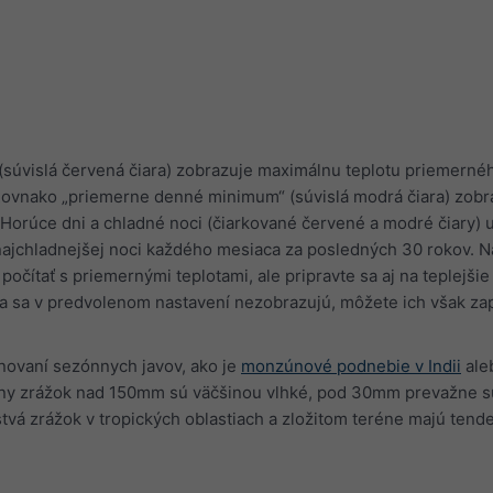
úvislá červená čiara) zobrazuje maximálnu teplotu priemerné
 Rovnako „priemerne denné minimum“ (súvislá modrá čiara) zobr
Horúce dni a chladné noci (čiarkované červené a modré čiary) 
najchladnejšej noci každého mesiaca za posledných 30 rokov. N
čítať s priemernými teplotami, ale pripravte sa aj na teplejšie
tra sa v predvolenom nastavení nezobrazujú, môžete ich však za
ánovaní sezónnych javov, ako je
monzúnové podnebie v Indii
ale
ny zrážok nad 150mm sú väčšinou vlhké, pod 30mm prevažne s
á zrážok v tropických oblastiach a zložitom teréne majú tende