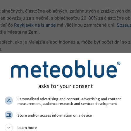
slnečných, čiastočne oblačných, zatiahnutých a zrážkových dní
a považujú za slnečné, s oblačnosťou 20-80% za čiastočne obl
tiaľ čo
Reykjavík na Islande
má väčšinou zamračené dni,
Sossus
šie miesta na Zemi.
iach, ako je Malajzia alebo Indonézia, môže byť počet dní so 
e.
asks for your consent
Personalised advertising and content, advertising and content
measurement, audience research and services development
Store and/or access information on a device
Learn more