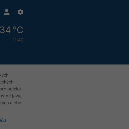
34 °C
11:40
kých
tických
eorologické
ostné javy,
ských alebo
ván