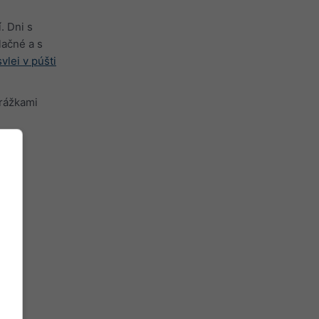
. Dni s
ačné a s
vlei v púšti
zrážkami