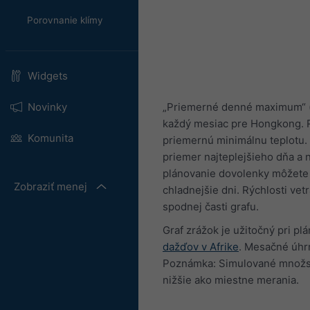
Porovnanie klímy
Widgets
„Priemerné denné maximum“ (s
Novinky
každý mesiac pre Hongkong. 
Komunita
priemernú minimálnu teplotu. 
priemer najteplejšieho dňa a 
plánovanie dovolenky môžete po
Zobraziť menej
chladnejšie dni. Rýchlosti ve
spodnej časti grafu.
Graf zrážok je užitočný pri pl
dažďov v Afrike
. Mesačné úhr
Poznámka: Simulované množstv
nižšie ako miestne merania.