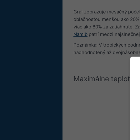
Graf zobrazuje mesačný počet 
oblačnosťou menšou ako 20% s
viac ako 80% za zatiahnuté. Za
Namib
patrí medzi najslnečnej
Poznámka: V tropických podneb
nadhodnotený až dvojnásobn
Maximálne teploty