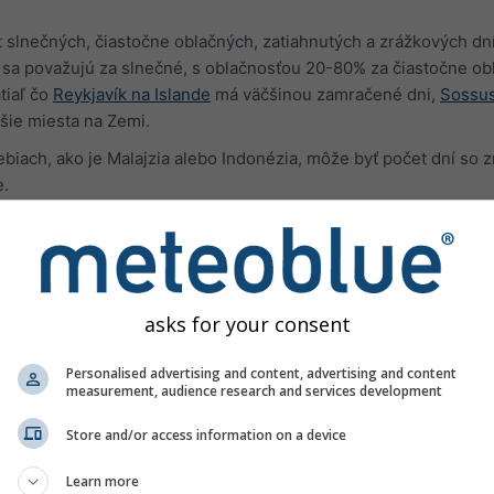
slnečných, čiastočne oblačných, zatiahnutých a zrážkových dní
a považujú za slnečné, s oblačnosťou 20-80% za čiastočne obl
tiaľ čo
Reykjavík na Islande
má väčšinou zamračené dni,
Sossus
šie miesta na Zemi.
iach, ako je Malajzia alebo Indonézia, môže byť počet dní so 
e.
asks for your consent
Personalised advertising and content, advertising and content
measurement, audience research and services development
Store and/or access information on a device
Learn more