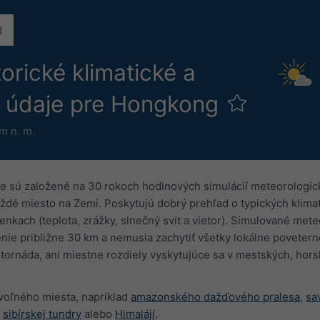
orické klimatické a
é údaje pre Hongkong
m n. m.
e sú založené na 30 rokoch hodinových simulácií meteorologic
ždé miesto na Zemi. Poskytujú dobrý prehľad o typických klima
kach (teplota, zrážky, slnečný svit a vietor). Simulované met
enie približne 30 km a nemusia zachytiť všetky lokálne povetern
i tornáda, ani miestne rozdiely vyskytujúce sa v mestských, hor
voľného miesta, napríklad
amazonského dažďového pralesa
,
sa
,
sibírskej tundry
alebo
Himalájí
.