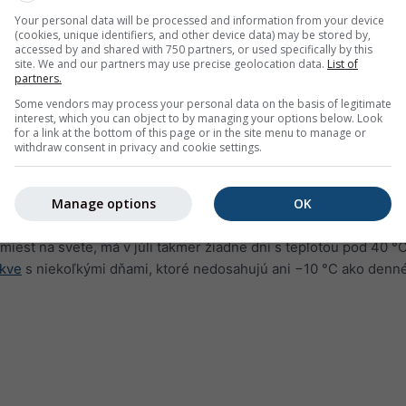
Your personal data will be processed and information from your device
(cookies, unique identifiers, and other device data) may be stored by,
accessed by and shared with 750 partners, or used specifically by this
site. We and our partners may use precise geolocation data.
List of
partners.
Some vendors may process your personal data on the basis of legitimate
interest, which you can object to by managing your options below. Look
for a link at the bottom of this page or in the site menu to manage or
withdraw consent in privacy and cookie settings.
Manage options
OK
re Hongkong zobrazuje, koľko dní za mesiac dosiahne určitú te
 miest na svete, má v júli takmer žiadne dni s teplotou pod 40 °
skve
s niekoľkými dňami, ktoré nedosahujú ani −10 °C ako den