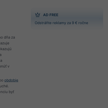
AD FREE
Odstráňte reklamy za 9 € ročne
ho dňa za
razuje
ukazujú
a
 a
pnúť v
bo
obdobie
uché.
nciu byť