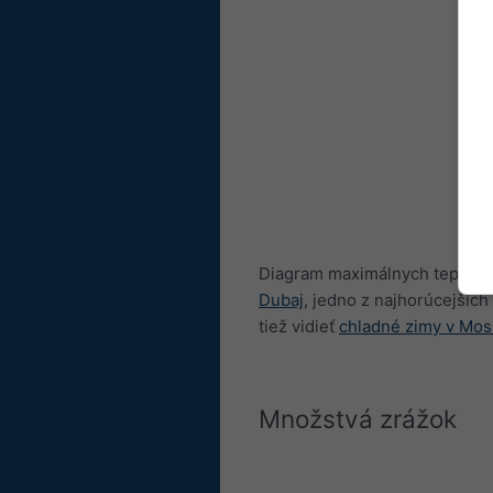
Diagram maximálnych teplôt p
Dubaj
, jedno z najhorúcejších
tiež vidieť
chladné zimy v Mo
Množstvá zrážok