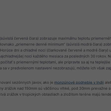
úvislá červená čiara) zobrazuje maximálnu teplotu priemerné
Rovnako „priemerne denné minimum“ (súvislá modrá čiara) zob
Horúce dni a chladné noci (čiarkované červené a modré čiary) 
najchladnejšej noci každého mesiaca za posledných 30 rokov. N
čítať s priemernými teplotami, ale pripravte sa aj na teplejšie
tra sa v predvolenom nastavení nezobrazujú, môžete ich však za
ánovaní sezónnych javov, ako je
monzúnové podnebie v Indii
ale
ny zrážok nad 150mm sú väčšinou vlhké, pod 30mm prevažne s
á zrážok v tropických oblastiach a zložitom teréne majú tende