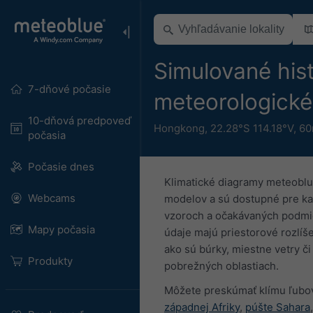
Simulované hist
7-dňové počasie
meteorologick
10-dňová predpoveď
Hongkong
,
22.28°S 114.18°V,
60
počasia
Počasie dnes
Klimatické diagramy meteoblu
Webcams
modelov a sú dostupné pre ka
vzoroch a očakávaných podmien
Mapy počasia
údaje majú priestorové rozlíš
ako sú búrky, miestne vetry č
Produkty
pobrežných oblastiach.
Môžete preskúmať klímu ľubo
západnej Afriky
,
púšte Sahara