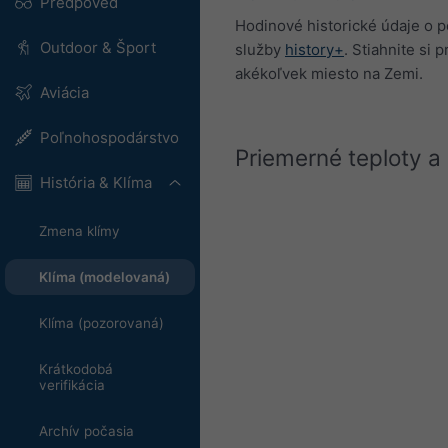
Predpoveď
Hodinové historické údaje o 
Outdoor & Šport
služby
history+
. Stiahnite si
akékoľvek miesto na Zemi.
Aviácia
Poľnohospodárstvo
Priemerné teploty a
História & Klíma
Zmena klímy
Klíma (modelovaná)
Klíma (pozorovaná)
Krátkodobá
verifikácia
Archív počasia