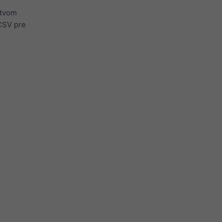
ctvom
 CSV pre