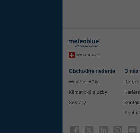
Obchodné riešenia
O nás
Weather APIs
Refere
Klimatické služby
Kariér
Sektory
Kontak
Spätná