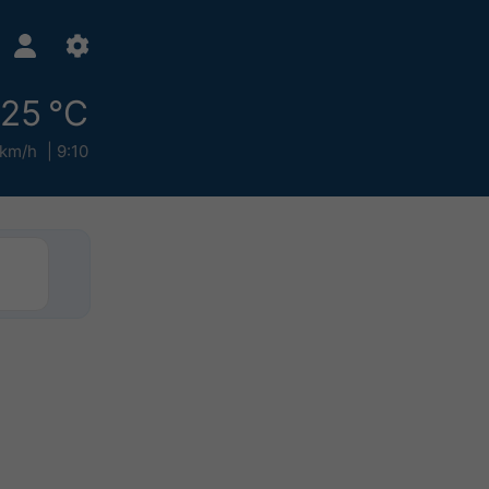
25 °C
 km/h
9:10