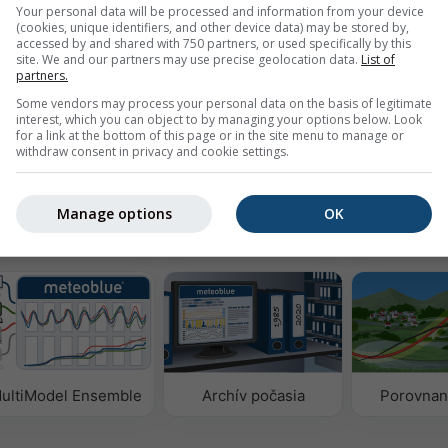
Your personal data will be processed and information from your device
(cookies, unique identifiers, and other device data) may be stored by,
ázok
accessed by and shared with 750 partners, or used specifically by this
site. We and our partners may use precise geolocation data.
List of
partners.
Some vendors may process your personal data on the basis of legitimate
interest, which you can object to by managing your options below. Look
yzujte historické meteorologické údaje od roku
Try it for
for a link at the bottom of this page or in the site menu to manage or
0
Basel
withdraw consent in privacy and cookie settings.
Manage options
OK
ých údajov
ultiModel Ensemble
Archív počasia
Porovnan