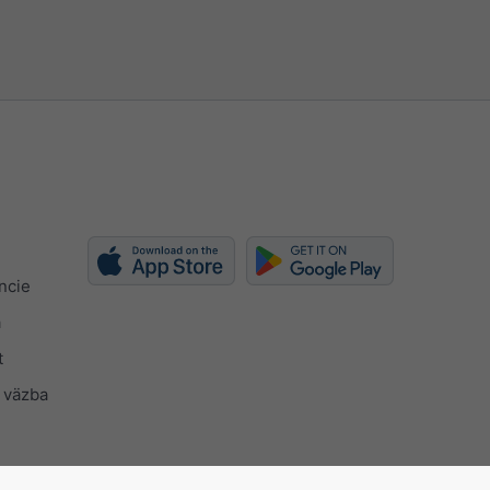
ncie
a
t
 väzba