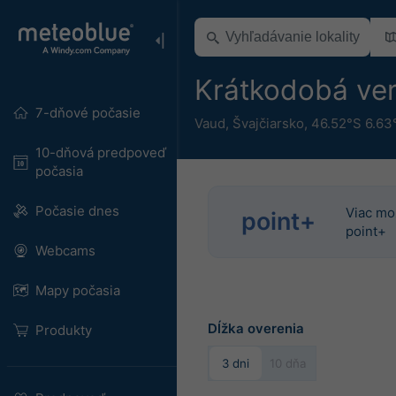
Krátkodobá ver
7-dňové počasie
Vaud
,
Švajčiarsko
,
46.52°S 6.63
10-dňová predpoveď
počasia
Počasie dnes
Viac mo
point+
point+
Webcams
Mapy počasia
Dĺžka overenia
Produkty
3 dni
10 dňa