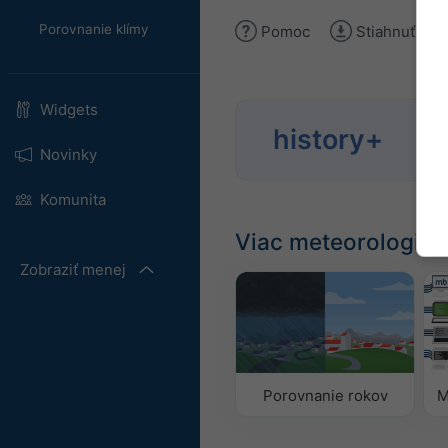
Porovnanie klímy
Pomoc
Stiahnuť obr
Widgets
Anal
history+
194
Novinky
Komunita
Viac meteorologick
Zobraziť menej
Porovnanie rokov
M