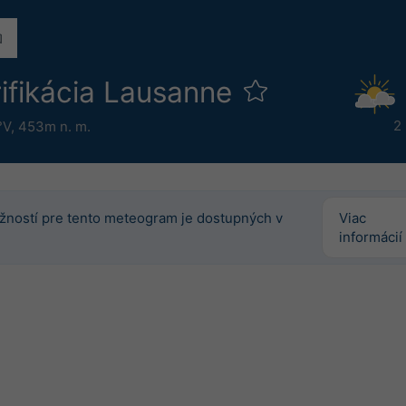
ifikácia Lausanne
2
°V,
453m n. m.
žností pre tento meteogram je dostupných v
Viac
informácií