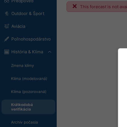
Predpoveď
This forecast is not ava
Outdoor & Šport
Aviácia
Poľnohospodárstvo
História & Klíma
Zmena klímy
Klíma (modelovaná)
Klíma (pozorovaná)
Krátkodobá
verifikácia
Archív počasia