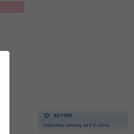
AD FREE
Odstráňte reklamy za 9 € ročne