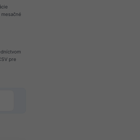
ácie
ii mesačné
redníctvom
 CSV pre