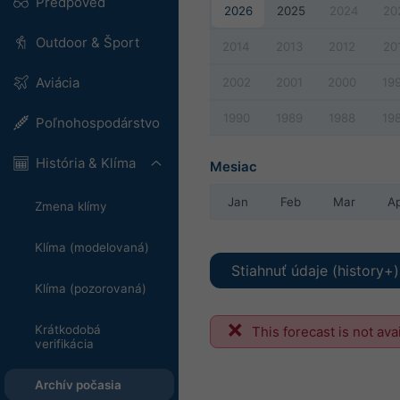
Predpoveď
2026
2025
2024
20
Outdoor & Šport
2014
2013
2012
20
Aviácia
2002
2001
2000
19
1990
1989
1988
19
Poľnohospodárstvo
História & Klíma
Mesiac
Jan
Feb
Mar
A
Zmena klímy
Klíma (modelovaná)
Stiahnuť údaje (history+)
Klíma (pozorovaná)
Krátkodobá
This forecast is not ava
verifikácia
Archív počasia