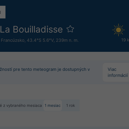
La Bouilladisse
19 
,
Francúzsko
,
43.4°S 5.6°V,
239m n. m.
žností pre tento meteogram je dostupných v
Viac
informácií
né z vybraného mesiaca
1 mesiac
1 rok