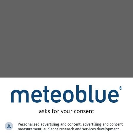
asks for your consent
ázok
Personalised advertising and content, advertising and content
tuje prístup k minulým simuláciám počasia pre každé miesto na
measurement, audience research and services development