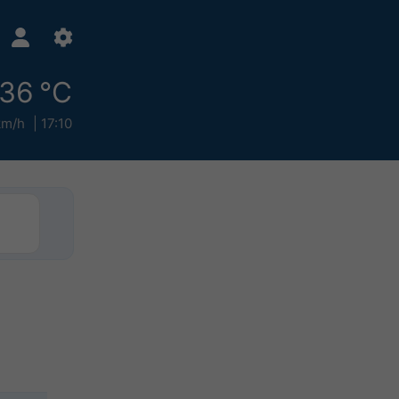
36 °C
km/h
17:10