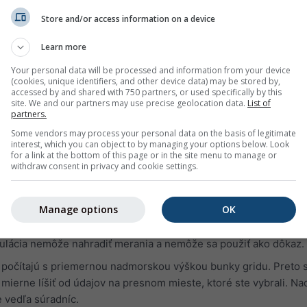
časí za včera alebo históriu počasia za posledné roky. Diagramy
fov:
Store and/or access information on a device
 vlhkosti v hodinových intervaloch
Learn more
a jasná obloha (svetlomodré pozadie). Čím tmavšie sivé pozadie
Your personal data will be processed and information from your device
(cookies, unique identifiers, and other device data) may be stored by,
accessed by and shared with 750 partners, or used specifically by this
site. We and our partners may use precise geolocation data.
List of
stupňoch 0° = sever, 90° = východ, 180° = juh a 270° = západ). 
partners.
 čiara znázorňuje rýchlosť vetra a veterná ruža smer vetra.
Some vendors may process your personal data on the basis of legitimate
interest, which you can object to by managing your options below. Look
asledujúce:
for a link at the bottom of this page or in the site menu to manage or
withdraw consent in privacy and cookie settings.
simulačné údaje, nie merané údaje, pre vybranú oblasť.
 s meranými údajmi meteorologickej stanice (pretože vo viac a
Manage options
OK
spozícii žiadne merania). Simulačné údaje s vysokou
 nahradiť merania. Pre oblasti alebo údaje s nižšou
lácia nemôže nahradiť merania a nemôže sa použiť ako dôkaz.
a počítajú s priemernou nadmorskou výškou bunky gridu. Preto s
mierne líšiť od údajov na presnom mieste, ktoré ste vybrali. N
 vedľa súradníc.