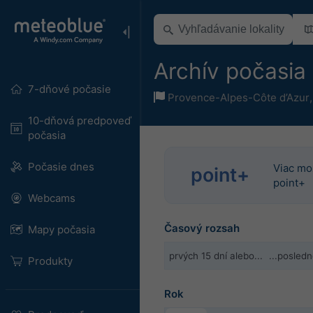
Archív počasia 
7-dňové počasie
Provence-Alpes-Côte d’Azur
10-dňová predpoveď
počasia
Počasie dnes
Viac mo
point+
point+
Webcams
Časový rozsah
Mapy počasia
prvých 15 dní alebo...
...posled
Produkty
Rok