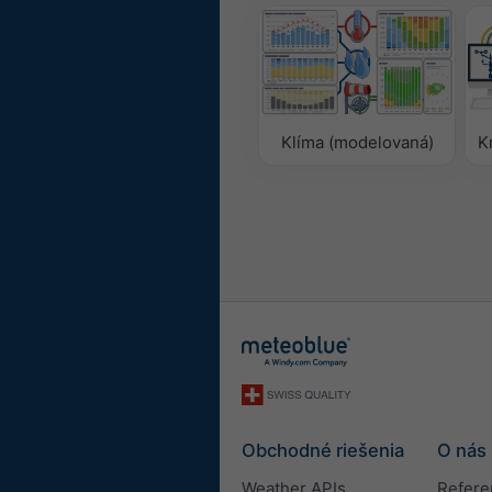
Klíma (modelovaná)
K
Obchodné riešenia
O nás
Weather APIs
Refere