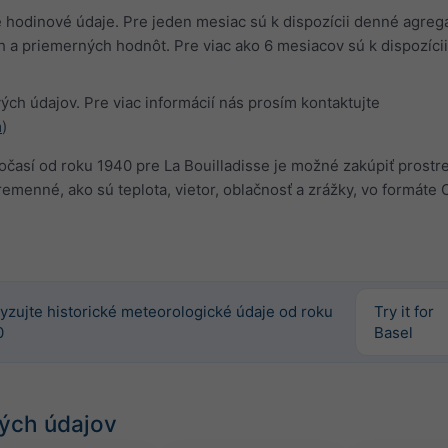
 hodinové údaje. Pre jeden mesiac sú k dispozícii denné agreg
 a priemerných hodnôt. Pre viac ako 6 mesiacov sú k dispozíc
ch údajov. Pre viac informácií nás prosím kontaktujte
m
)
očasí od roku 1940 pre La Bouilladisse je možné zakúpiť prost
 premenné, ako sú teplota, vietor, oblačnosť a zrážky, vo formáte
yzujte historické meteorologické údaje od roku
Try it for
0
Basel
ých údajov