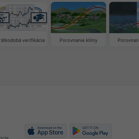
rátkodobá verifikácia
Porovnanie klímy
Porovnan
ncie