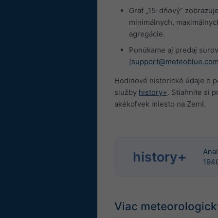
Graf „15-dňový“ zobrazuje
minimálnych, maximálnych
agregácie.
Ponúkame aj predaj surový
(
support@meteoblue.co
Hodinové historické údaje o p
služby
history+
. Stiahnite si
akékoľvek miesto na Zemi.
Anal
history+
194
Viac meteorologick