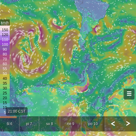
km/h
21:00 CST
št 6
pi 7
so 8
ne 9
po 10