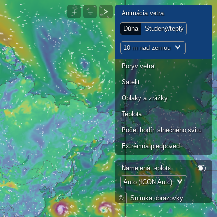
+
−
Animácia vetra
Dúha
Studený/teplý
10 m nad zemou
Poryv vetra
Satelit
Oblaky a zrážky
Teplota
Počet hodín slnečného svitu
Extrémna predpoveď
Namerená teplota
Auto (ICON Auto)
©
Snímka obrazovky