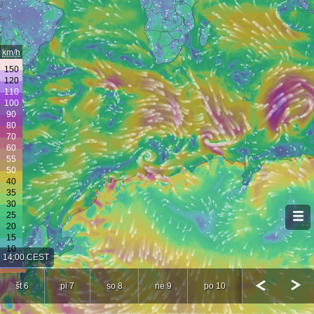
km/h
14:00 CEST
št 6
pi 7
so 8
ne 9
po 10