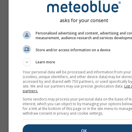
asks for your consent
Personalised advertising and content, advertising and co
measurement, audience research and services developm
Store and/or access information on a device
Learn more
Your personal data will be processed and information from your
(cookies, unique identifiers, and other device data) may be stored
accessed by and shared with 750 partners, or used specifically by
site. We and our partners may use precise geolocation data.
List 
partners.
Vytvoriť nový meteoTV
Some vendors may process your personal data on the basis of le
interest, which you can object to by managing your options below
Viac informácií
for a link at the bottom of this page or in the site menu to manage
withdraw consent in privacy and cookie settings.
OK