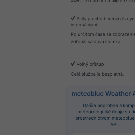
www.meteoblue.com/en/me
Stály prechod medzi rôznym
informáciami
Po určitom čase sa zobrazeni
zobrazí sa nová snímka.
Voľný prístup
Celá služba je bezplatná.
meteoblue Weather 
Ďalšie podrobné a komp
meteorologické údaje sú 
prostredníctvom meteoblue
API.