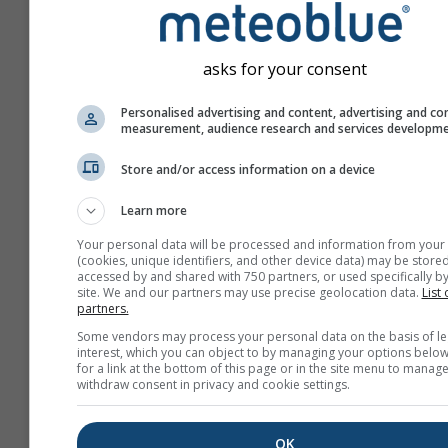
asks for your consent
Personalised advertising and content, advertising and co
measurement, audience research and services developm
Store and/or access information on a device
Learn more
Your personal data will be processed and information from your
(cookies, unique identifiers, and other device data) may be stored
accessed by and shared with 750 partners, or used specifically by
site. We and our partners may use precise geolocation data.
List 
partners.
Vytvoriť nový meteoTV
Some vendors may process your personal data on the basis of le
interest, which you can object to by managing your options below
Viac informácií
for a link at the bottom of this page or in the site menu to manage
withdraw consent in privacy and cookie settings.
OK