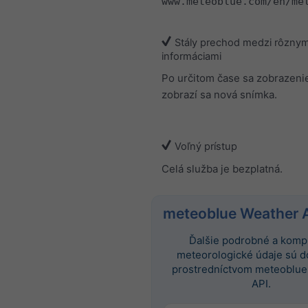
www.meteoblue.com/en/me
Stály prechod medzi rôznym
informáciami
Po určitom čase sa zobrazeni
zobrazí sa nová snímka.
Voľný prístup
Celá služba je bezplatná.
meteoblue Weather 
Ďalšie podrobné a komp
meteorologické údaje sú 
prostredníctvom meteoblue
API.