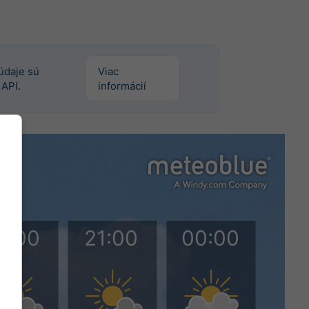
údaje sú
Viac
API.
informácií