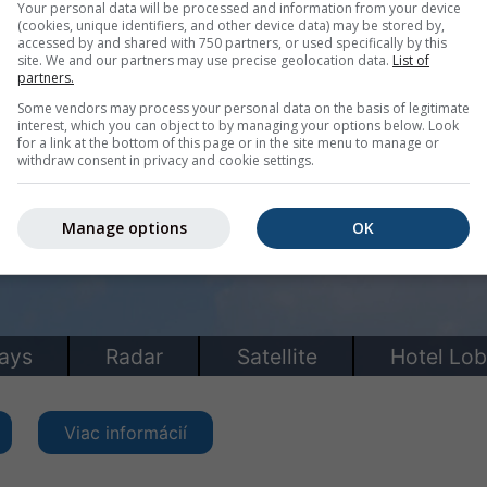
Your personal data will be processed and information from your device
(cookies, unique identifiers, and other device data) may be stored by,
accessed by and shared with 750 partners, or used specifically by this
site. We and our partners may use precise geolocation data.
List of
partners.
Some vendors may process your personal data on the basis of legitimate
interest, which you can object to by managing your options below. Look
for a link at the bottom of this page or in the site menu to manage or
withdraw consent in privacy and cookie settings.
Manage options
OK
Viac informácií