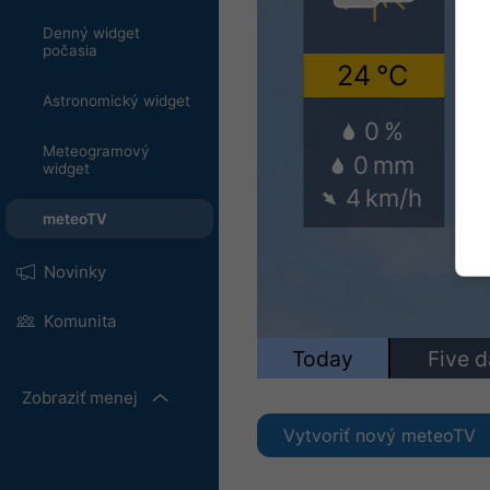
Denný widget
počasia
Astronomický widget
Meteogramový
widget
meteoTV
Novinky
Komunita
Zobraziť menej
Vytvoriť nový meteoTV