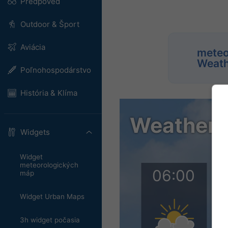
Predpoveď
Outdoor & Šport
Aviácia
meteo
Weath
Poľnohospodárstvo
História & Klíma
Widgets
Widget
meteorologických
máp
Widget Urban Maps
3h widget počasia