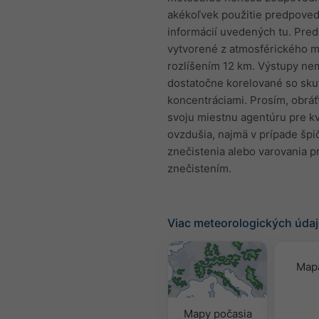
akékoľvek použitie predpove
informácií uvedených tu. Pre
vytvorené z atmosférického m
rozlíšením 12 km. Výstupy ne
dostatočne korelované so sk
koncentráciami. Prosím, obráť
svoju miestnu agentúru pre kv
ovzdušia, najmä v prípade špi
znečistenia alebo varovania p
znečistením.
Viac meteorologických úda
Mapa
Mapy počasia