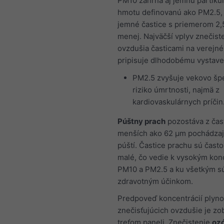
PM10 zahŕňa aj jemnú partiku
hmotu definovanú ako PM2.5,
jemné častice s priemerom 2,
menej. Najväčší vplyv znečist
ovzdušia časticami na verejné
pripisuje dlhodobému vystave
PM2.5 zvyšuje vekovo špe
riziko úmrtnosti, najmä z
kardiovaskulárnych príčin
Púštny prach
pozostáva z čas
menších ako 62 µm pochádzaj
púští. Častice prachu sú často
malé, čo vedie k vysokým kon
PM10 a PM2.5 a ku všetkým s
zdravotným účinkom.
Predpoveď koncentrácií plyn
znečisťujúcich ovzdušie je zo
treťom paneli. Znečistenie
oz