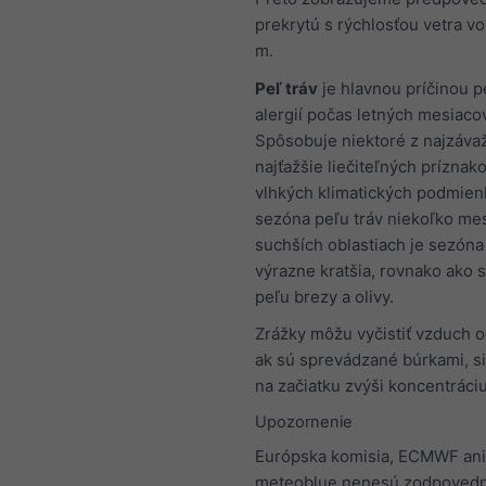
prekrytú s rýchlosťou vetra v
m.
Peľ tráv
je hlavnou príčinou 
alergií počas letných mesiacov
Spôsobuje niektoré z najzávaž
najťažšie liečiteľných príznako
vlhkých klimatických podmien
sezóna peľu tráv niekoľko mes
suchších oblastiach je sezóna
výrazne kratšia, rovnako ako 
peľu brezy a olivy.
Zrážky môžu vyčistiť vzduch o
ak sú sprevádzané búrkami, si
na začiatku zvýši koncentráciu
Upozornenie
Európska komisia, ECMWF ani
meteoblue nenesú zodpovedn