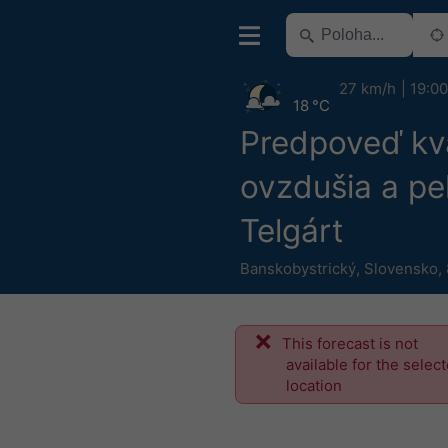
27 km/h
19:00
18 °C
Predpoveď kva
ovzdušia a pe
Telgárt
Banskobystrický
,
Slovensko
,
This forecast is not
available for the selec
location