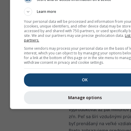
znižovať imunitu voči pľ
infekciám
Learn more
NO₂ spôsobuje problémy,
Your personal data will be processed and information from you
sipot, kašeľ, prechladnuti
(cookies, unique identifiers, and other device data) may be store
accessed by and shared with 750 partners, or used specifically b
chrípka a bronchitída
site. We and our partners may use precise geolocation data.
List
partners.
Pre Európu má meteogram zne
Some vendors may process your personal data on the basis of l
ovzdušia štvrtý panel, ktorý z
interest, which you can object to by managing your options belo
predpoveď peľu pre Telgárt.
for a link at the bottom of this page or in the site menu to manag
withdraw consent in privacy and cookie settings.
Peľ brezy
patrí k najbežnejší
vzdušným alergénom počas jar
OK
prípadne neskôr v roku vo vyš
zemepisných šírkach. Keď str
uvoľňujú drobné zrnká peľu, k
Manage options
roznáša vietor. Jediná breza 
vyprodukovať až päť miliónov
zŕn. Peľ sa šíri vzdušnými pr
byť prenášaný na veľké vzdial
Preto zobrazujeme predpove