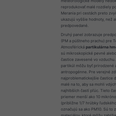
meteorologické modely nedo
reprodukovať malé rozdiely po
Merania pri cestách preto zvy
ukazujú vyššie hodnoty, než a
predpovedané.
Druhý panel zobrazuje predpo
(PM a púštneho prachu) pre Te
Atmosférická
partikulárna hm
sú mikroskopické pevné aleb
častice zavesené vo vzduchu.
partikúl môžu byť prirodzené 
antropogénne. Pre verejné zd
najproblematickejšie častice 
malé na to, aby sa mohli vdýc
najhlbších častí pľúc. Tieto ča
priemer menší ako 10 mikrón
(približne 1/7 hrúbky ľudského
označujú sa ako PM10. Sú to 
materiálov, ktoré môžu zahŕňa