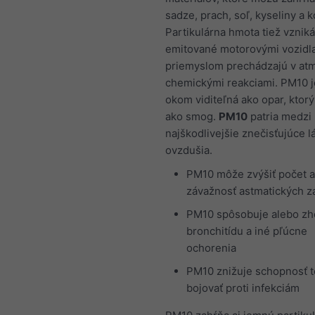
sadze, prach, soľ, kyseliny a k
Partikulárna hmota tiež vzniká
emitované motorovými vozidl
priemyslom prechádzajú v at
chemickými reakciami. PM10 
okom viditeľná ako opar, kto
ako smog.
PM10
patria medzi
najškodlivejšie znečisťujúce l
ovzdušia.
PM10 môže zvýšiť počet a
závažnosť astmatických z
PM10 spôsobuje alebo zh
bronchitídu a iné pľúcne
ochorenia
PM10 znižuje schopnosť t
bojovať proti infekciám