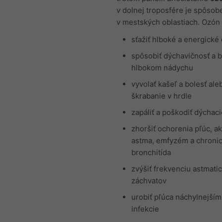
v dolnej troposfére je spôso
v mestských oblastiach. Ozón
sťažiť hlboké a energické
spôsobiť dýchavičnosť a b
hlbokom nádychu
vyvolať kašeľ a bolesť ale
škrabanie v hrdle
zapáliť a poškodiť dýchaci
zhoršiť ochorenia pľúc, a
astma, emfyzém a chroni
bronchitída
zvýšiť frekvenciu astmati
záchvatov
urobiť pľúca náchylnejším
infekcie