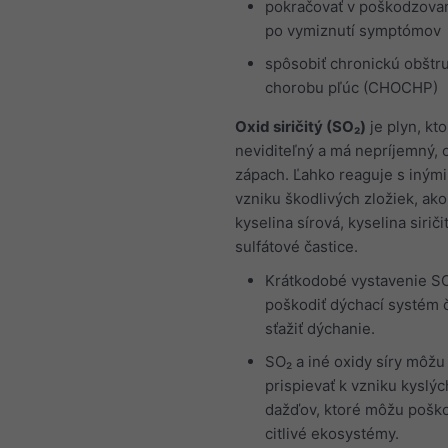
pokračovať v poškodzovan
po vymiznutí symptómov
spôsobiť chronickú obštr
chorobu pľúc (CHOCHP)
Oxid siričitý (SO₂)
je plyn, kto
neviditeľný a má nepríjemný, 
zápach. Ľahko reaguje s inými
vzniku škodlivých zložiek, ako
kyselina sírová, kyselina siriči
sulfátové častice.
Krátkodobé vystavenie S
poškodiť dýchací systém 
sťažiť dýchanie.
SO₂ a iné oxidy síry môžu
prispievať k vzniku kyslýc
dažďov, ktoré môžu poško
citlivé ekosystémy.