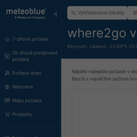
where2go v 
7-dňové počasie
Beyrouth
,
Libanon
,
33.89°S 35.
10-dňová predpoveď
počasia
Nájdite najlepšie počasie v 
Počasie dnes
Bejrút s najväčším počtom ho
Webcams
Mapy počasia
Produkty