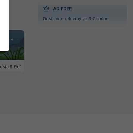
AD FREE
Odstráňte reklamy za 9 € ročne
dušia & Peľ