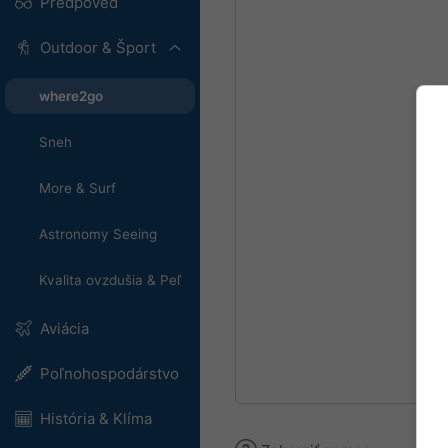
Predpoveď
Outdoor & Šport
where2go
Sneh
More & Surf
Astronomy Seeing
Kvalita ovzdušia & Peľ
Aviácia
Poľnohospodárstvo
História & Klíma