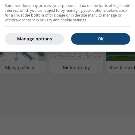
Some vendors may process your personal data on the basis of legitimate
interest, which you can object to by managing your options below. Look
for a link at the bottom of this page or in the site menu to manage or
ých údajov
withdraw consent in privacy and cookie settings.
Manage options
OK
Mapy počasia
Meteogramy
Kvalita ovz