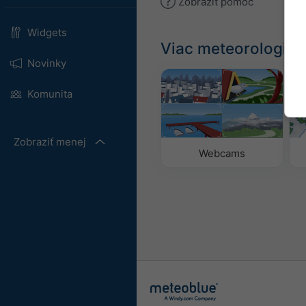
Zobraziť pomoc
Widgets
Viac meteorologick
Novinky
Komunita
Zobraziť menej
Webcams