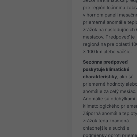
Sezónna klimatická pre
pre región Ioánnina zobr
v hornom paneli mesačn
priemerné anomálie tepl
zrážok na nasledujúcich 
mesiacov. Predpoveď je
regionálna pre oblasti 1
× 100 km alebo väčšie.
Sezónna predpoveď
poskytuje klimatické
charakteristiky
, ako sú
priemerné hodnoty aleb
anomálie za celý mesiac.
Anomálie sú odchýlkami
klimatologického prieme
Záporná anomália teploty
zrážok teda znamená
chladnejšie a suchšie
podmienky oproti prieme