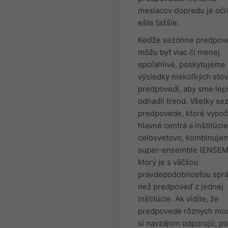
mesiacov dopredu je oči
ešte ťažšie.
Keďže sezónne predpov
môžu byť viac či menej
spoľahlivé, poskytujeme
výsledky niekoľkých stov
predpovedí, aby sme lep
odhadli trend. Všetky s
predpovede, ktoré vypočí
hlavné centrá a inštitúcie
celosvetovo, kombinuje
super-ensemble (ENSEM
ktorý je s väčšou
pravdepodobnosťou spr
než predpoveď z jednej
inštitúcie. Ak vidíte, že
predpovede rôznych mo
si navzájom odporujú, p