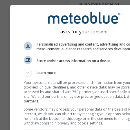
je len malá nádej na
predpoveď sezóny pre d
obdobie. Existujú región
situácie, kde môžu byť
asks for your consent
sezónne predpovede
pomerne presné.
Personalised advertising and content, advertising and c
Najznámejšími príkladmi
measurement, audience research and services develop
situácie El Niño a La Niña
Store and/or access information on a device
Rôzne modely uvedené t
počítajú: European Cente
Learn more
Medium Range Weather
Your personal data will be processed and information from you
Forecast (ECMWF), Natio
(cookies, unique identifiers, and other device data) may be store
Center of Environmental
accessed by and shared with 750 partners, or used specifically b
site. We and our partners may use precise geolocation data.
List
Prediction (NCEP/NOAA)
partners.
German Weather Service
Some vendors may process your personal data on the basis of l
(DWD), UK-MetOffice (U
interest, which you can object to by managing your options belo
MeteoFrance (METEOFR)
for a link at the bottom of this page or in the site menu to manag
withdraw consent in privacy and cookie settings.
Japan Meteorological A