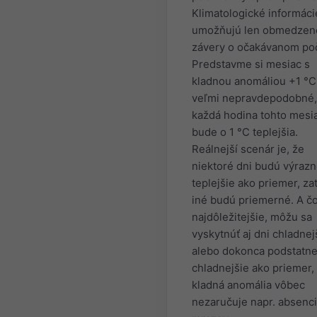
Klimatologické informáci
umožňujú len obmedzen
závery o očakávanom poč
Predstavme si mesiac s
kladnou anomáliou +1 °C
veľmi nepravdepodobné,
každá hodina tohto mesi
bude o 1 °C teplejšia.
Reálnejší scenár je, že
niektoré dni budú výraz
teplejšie ako priemer, zat
iné budú priemerné. A čo
najdôležitejšie, môžu sa
vyskytnúť aj dni chladnej
alebo dokonca podstatn
chladnejšie ako priemer,
kladná anomália vôbec
nezaručuje napr. absenc