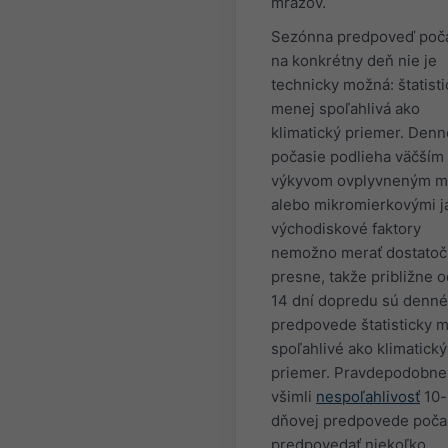
mrazov.
Sezónna predpoveď poč
na konkrétny deň nie je
technicky možná: štatisti
menej spoľahlivá ako
klimatický priemer. Denn
počasie podlieha väčším
výkyvom ovplyvneným m
alebo mikromierkovými j
východiskové faktory
nemožno merať dostato
presne, takže približne o
14 dní dopredu sú denné
predpovede štatisticky 
spoľahlivé ako klimatický
priemer. Pravdepodobne 
všimli
nespoľahlivosť
10-
dňovej predpovede poča
predpovedať niekoľko