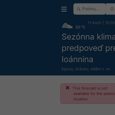
11 km/h
15:20
30 °C
Sezónna klima
predpoveď pr
Ioánnina
Epirus
,
Grécko
,
468m n. m.
This forecast is not
available for the selec
location