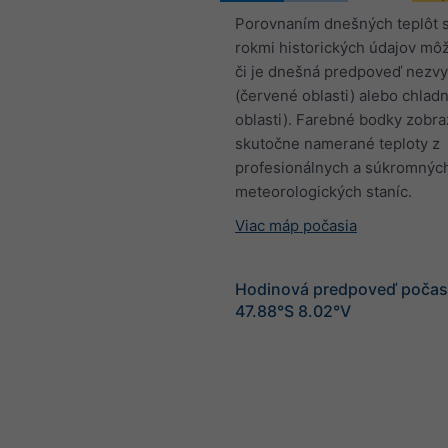
Porovnaním dnešných teplôt 
rokmi historických údajov môž
či je dnešná predpoveď nezvy
(červené oblasti) alebo chlad
oblasti). Farebné bodky zobra
skutočne namerané teploty z
profesionálnych a súkromnýc
meteorologických staníc.
Viac máp počasia
Hodinová predpoveď počasi
47.88°S 8.02°V