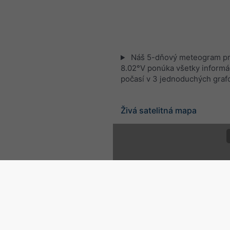
Náš 5-dňový meteogram pr
8.02°V ponúka všetky informá
počasí v 3 jednoduchých graf
Živá satelitná mapa