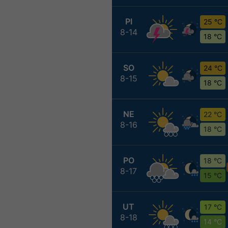
PI
25 °C
8-14
18 °C
SO
24 °C
8-15
18 °C
NE
22 °C
8-16
18 °C
PO
18 °C
8-17
15 °C
UT
17 °C
8-18
14 °C