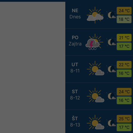
NE
24 °C
Dnes
18 °C
PO
21 °C
Zajtra
17 °C
UT
22 °C
8-11
16 °C
ST
24 °C
8-12
16 °C
ŠT
25 °C
8-13
17 °C