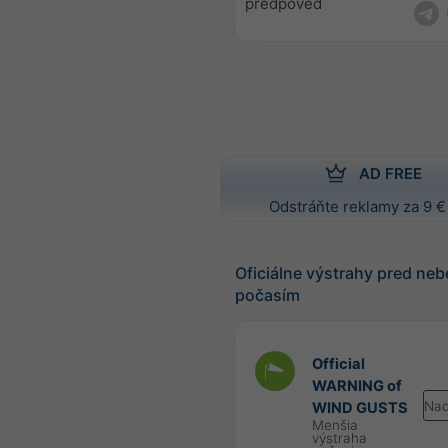
predpoveď
AD FREE
Odstráňte reklamy za 9 €
Oficiálne výstrahy pred n
počasím
Official
WARNING of
Nad
WIND GUSTS
Menšia
výstraha