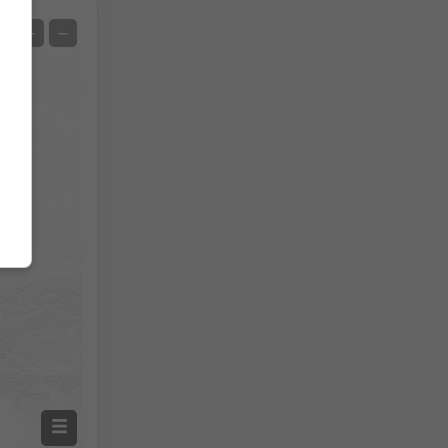
Satelit
+
−
Žiadny radar
S radarom
Nameraná teplota
Namerané zrážky
Screenshot
©