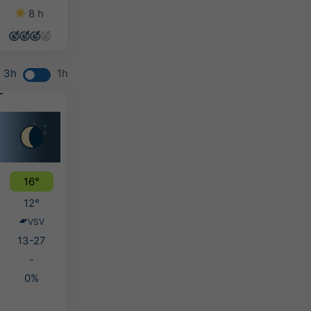
8 h
14 h
12 h
7 h
3h
1h
16°
12°
VSV
13-27
-
0%