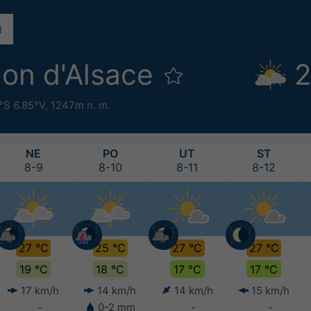
lon d'Alsace
2
°S 6.85°V,
1247m n. m.
NE
PO
UT
ST
8-9
8-10
8-11
8-12
27 °C
25 °C
27 °C
27 °C
19 °C
18 °C
17 °C
17 °C
17 km/h
14 km/h
14 km/h
15 km/h
-
0-2 mm
-
-