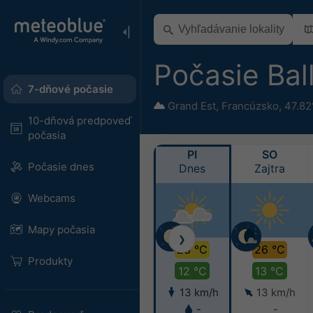
Počasie Bal
7-dňové počasie
Grand Est
,
Francúzsko
,
47.82
10-dňová predpoveď
počasia
PI
SO
Počasie dnes
Dnes
Zajtra
Webcams
Mapy počasia
❯
23 °C
26 °C
Produkty
12 °C
13 °C
13 km/h
13 km/h
-
-