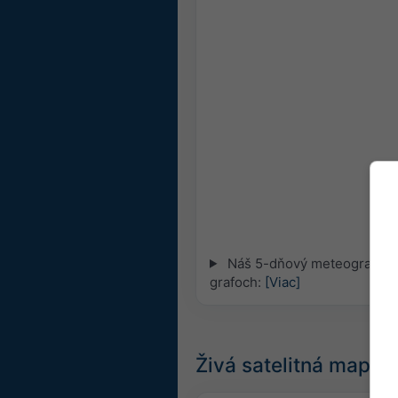
Náš 5-dňový meteogram pre
grafoch:
[Viac]
Živá satelitná mapa,