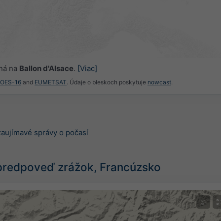
ná na
Ballon d'Alsace
.
[Viac]
GOES-16
and
EUMETSAT
. Údaje o bleskoch poskytuje
nowcast
.
zaujímavé správy o počasí
predpoveď zrážok, Francúzsko
©