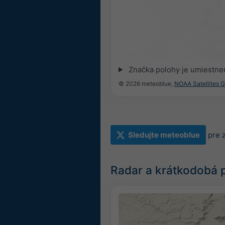
Značka polohy je umiestne
© 2026 meteoblue,
NOAA Satellites 
Sledujte meteoblue
pre 
Radar a krátkodobá 