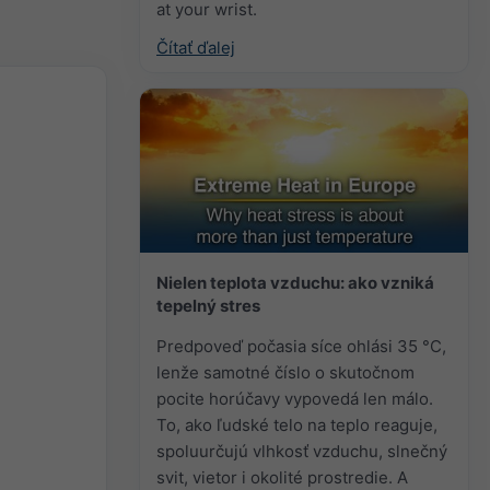
at your wrist.
Čítať ďalej
Nielen teplota vzduchu: ako vzniká
tepelný stres
Predpoveď počasia síce ohlási 35 °C,
lenže samotné číslo o skutočnom
pocite horúčavy vypovedá len málo.
To, ako ľudské telo na teplo reaguje,
spoluurčujú vlhkosť vzduchu, slnečný
svit, vietor i okolité prostredie. A