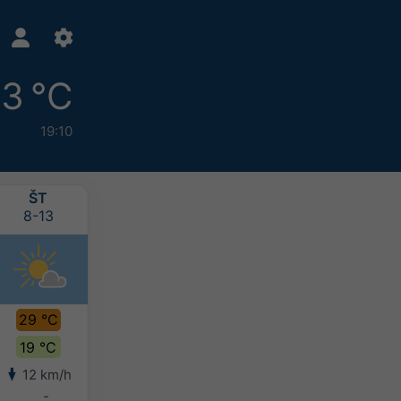
3 °C
19:10
ŠT
PI
SO
NE
8-13
8-14
8-15
8-16
29 °C
30 °C
28 °C
25 °C
19 °C
20 °C
19 °C
18 °C
12 km/h
8 km/h
9 km/h
9 km/h
-
-
-
-