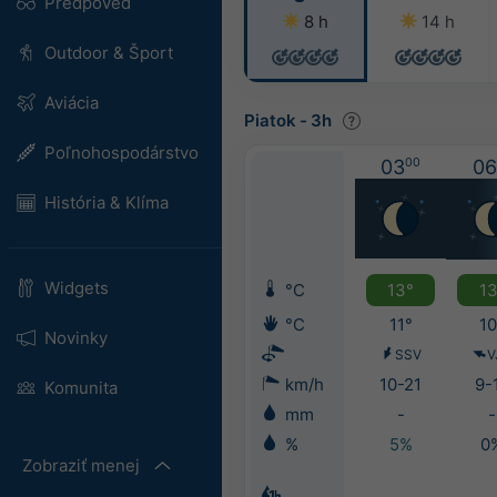
Predpoveď
8 h
14 h
Outdoor & Šport
Aviácia
Piatok
-
3h
Poľnohospodárstvo
03
00
06
História & Klíma
Widgets
°C
13°
13
°C
11°
10
Novinky
SSV
V
km/h
10-21
9-
Komunita
mm
-
-
%
5%
0
Zobraziť menej