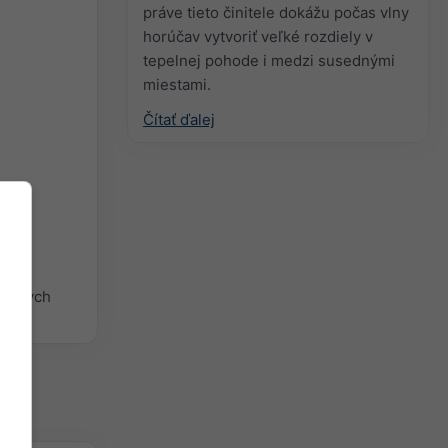
práve tieto činitele dokážu počas vlny
horúčav vytvoriť veľké rozdiely v
tepelnej pohode i medzi susednými
miestami.
Čítať ďalej
duchých