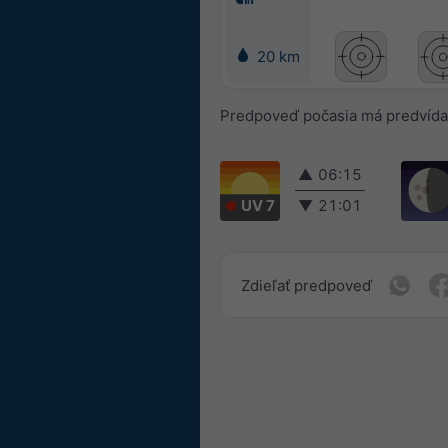
20 km
Predpoveď počasia má predvída
▲
06:15
UV 7
▼
21:01
Zdieľať predpoveď