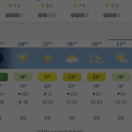
7 h
6 h
7 h
11 h
00
09
00
12
00
15
00
18
00
21
00
°
18°
21°
23°
22°
19°
°
15°
20°
22°
19°
16°
JV
ZSZ
JZ
ZSZ
SZ
SV
18
8-18
10-21
11-27
12-23
12-27
-
-
-
-
-
%
0%
0%
0%
0%
0%
Zrážky sa neočakávajú