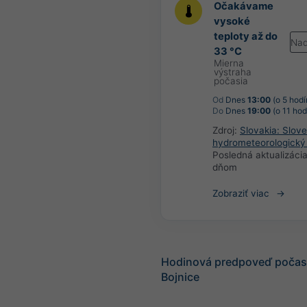
Očakávame
vysoké
teploty až do
Nad
33 °C
Mierna
výstraha
počasia
Od
Dnes
13:00
(o 5 hodí
Do
Dnes
19:00
(o 11 hod
Zdroj:
Slovakia: Slov
hydrometeorologický
Posledná aktualizáci
dňom
Zobraziť viac
Hodinová predpoveď počasi
Bojnice