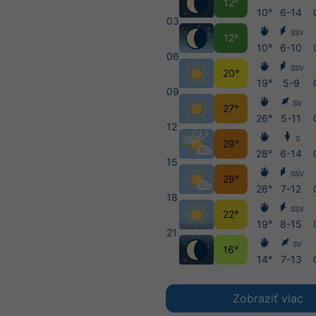
12°
10°
6-14
03
SSV
12°
10°
6-10
06
SSV
20°
19°
5-9
09
SV
27°
26°
5-11
12
S
29°
28°
6-14
15
SSV
29°
26°
7-12
18
SSV
22°
19°
8-15
21
SV
16°
14°
7-13
Zobraziť viac