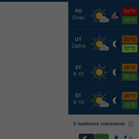
PO
34 °C
Dnes
12 °C
UT
31 °C
Zajtra
17 °C
ST
29 °C
8-12
13 °C
ŠT
29 °C
8-13
12 °C
3-hodinové zobrazenie
SV