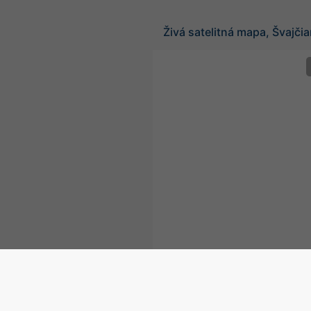
Živá satelitná mapa, Švajči