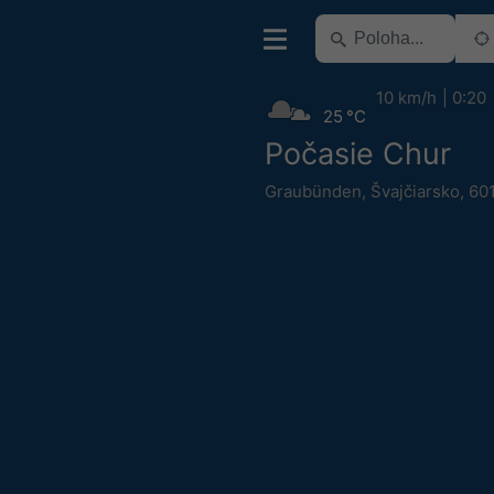
10 km/h
0:20
25 °C
Počasie Chur
Graubünden
,
Švajčiarsko
,
601