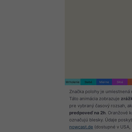
Mrholenie
Slabé
Mierne
Silné
Značka polohy je umiestnená 
Táto animácia zobrazuje
zráž
pre vybraný časový rozsah, ak
predpoveď na 2h
. Oranžové k
označujú blesky. Údaje poskyt
nowcast.de
(dostupné v USA, 