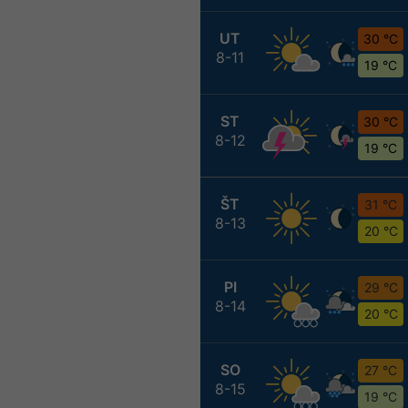
UT
30 °C
8-11
19 °C
ST
30 °C
8-12
19 °C
ŠT
31 °C
8-13
20 °C
PI
29 °C
8-14
20 °C
SO
27 °C
8-15
19 °C