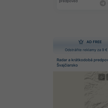
predpoveď
AD FREE
Odstráňte reklamy za 9 €
Radar a krátkodobá predpo
Švajčiarsko
©