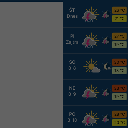
ŠT
26 °C
Dnes
21 °C
PI
27 °C
Zajtra
19 °C
SO
30 °C
8-8
18 °C
NE
33 °C
8-9
19 °C
PO
28 °C
8-10
20 °C